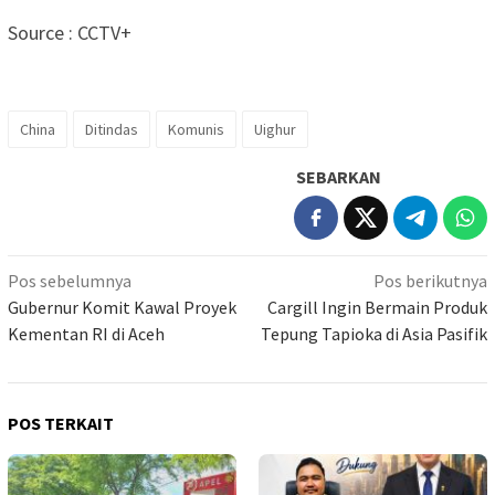
Source : CCTV+
China
Ditindas
Komunis
Uighur
SEBARKAN
Navigasi
Pos sebelumnya
Pos berikutnya
pos
Gubernur Komit Kawal Proyek
Cargill Ingin Bermain Produk
Kementan RI di Aceh
Tepung Tapioka di Asia Pasifik
POS TERKAIT