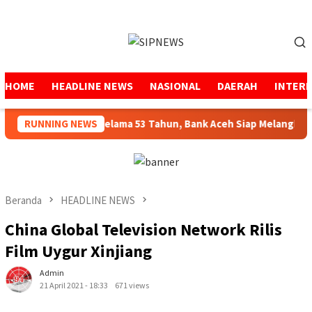
Loncat
ke
Menu
konten
Mobile
HOME
HEADLINE NEWS
NASIONAL
DAERAH
INTER
enjaga Amanah Selama 53 Tahun, Bank Aceh Siap Melangkah Lebi
RUNNING NEWS
Beranda
HEADLINE NEWS
China Global Television Network Rilis
Film Uygur Xinjiang
Admin
21 April 2021 - 18:33
671 views