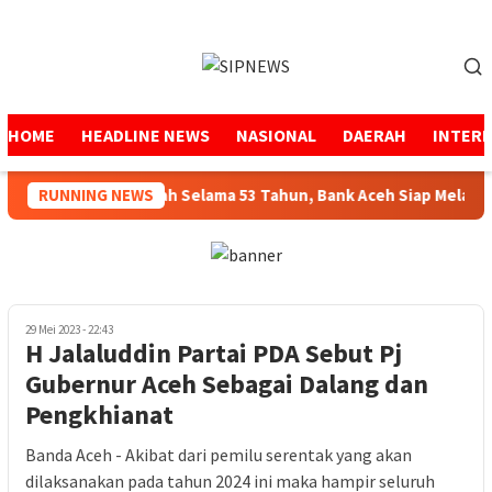
Loncat
ke
Menu
konten
Mobile
HOME
HEADLINE NEWS
NASIONAL
DAERAH
INTER
Menjaga Amanah Selama 53 Tahun, Bank Aceh Siap Melangkah
RUNNING NEWS
29 Mei 2023 - 22:43
H Jalaluddin Partai PDA Sebut Pj
Gubernur Aceh Sebagai Dalang dan
Pengkhianat
Banda Aceh - Akibat dari pemilu serentak yang akan
dilaksanakan pada tahun 2024 ini maka hampir seluruh