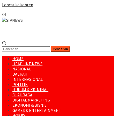
Loncat ke konten
Menu Mobile
Pencarian
HOME
HEADLINE NEWS
NASIONAL
DAERAH
INTERNASIONAL
POLITIK
HUKUM & KRIMINAL
OLAHRAGA
DIGITAL MARKETING
EKONOMI & BISNIS
GAMES & ENTERTAINMENT
HOBBY