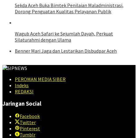
Sekda Aceh Buka Bimtek Penilaian Maladministrasi,
Dorong Penguatan Kualitas Pelayanan Publik
Wagub Aceh Safari ke Sejumlah Dayah, Perkuat
Silaturahmi dengan Ulama
Benner Mari Jaga dan Lestarikan Disbudpar Aceh
PEROMAN MEDIA SIBER
Indeks
REDAKSI
Jaringan Social
Facebook
Twitter
Pinterest
Tumblr