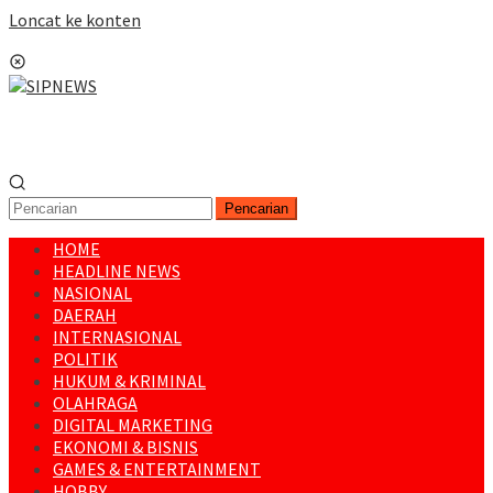
Loncat ke konten
Menu Mobile
Pencarian
HOME
HEADLINE NEWS
NASIONAL
DAERAH
INTERNASIONAL
POLITIK
HUKUM & KRIMINAL
OLAHRAGA
DIGITAL MARKETING
EKONOMI & BISNIS
GAMES & ENTERTAINMENT
HOBBY