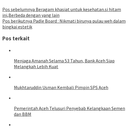
Pos sebelumnya
Beragam khasiat untuk kesehatan.si hitam
ini,Berbeda dengan yang lain
Pos berikutnya
Padle Board : Nikmati birunya pulau weh dalam
bingkai estetik
Pos terkait
Menjaga Amanah Selama 53 Tahun, Bank Aceh Siap
Melangkah Lebih Kuat
Mukhtaruddin Usman Kembali Pimpin SPS Aceh
Pemerintah Aceh Telusuri Penyebab Kelangkaan Semen
dan BBM