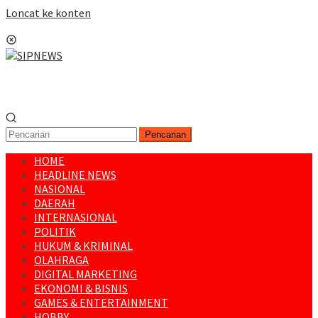
Loncat ke konten
Menu Mobile
Pencarian
HOME
HEADLINE NEWS
NASIONAL
DAERAH
INTERNASIONAL
POLITIK
HUKUM & KRIMINAL
OLAHRAGA
DIGITAL MARKETING
EKONOMI & BISNIS
GAMES & ENTERTAINMENT
HOBBY