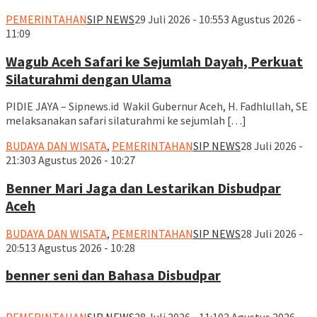
PEMERINTAHAN
SIP NEWS
29 Juli 2026 - 10:55
3 Agustus 2026 -
11:09
Wagub Aceh Safari ke Sejumlah Dayah, Perkuat
Silaturahmi dengan Ulama
PIDIE JAYA – Sipnews.id Wakil Gubernur Aceh, H. Fadhlullah, SE
melaksanakan safari silaturahmi ke sejumlah […]
BUDAYA DAN WISATA
,
PEMERINTAHAN
SIP NEWS
28 Juli 2026 -
21:30
3 Agustus 2026 - 10:27
Benner Mari Jaga dan Lestarikan Disbudpar
Aceh
BUDAYA DAN WISATA
,
PEMERINTAHAN
SIP NEWS
28 Juli 2026 -
20:51
3 Agustus 2026 - 10:28
benner seni dan Bahasa Disbudpar
PEMERINTAHAN
SIP NEWS
28 Juli 2026 - 11:10
3 Agustus 2026 -