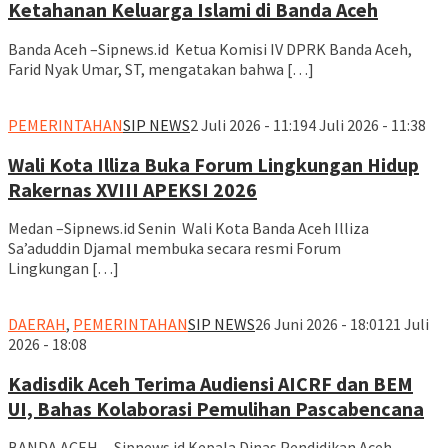
Ketahanan Keluarga Islami di Banda Aceh
Banda Aceh –Sipnews.id Ketua Komisi IV DPRK Banda Aceh,
Farid Nyak Umar, ST, mengatakan bahwa […]
PEMERINTAHAN
SIP NEWS
2 Juli 2026 - 11:19
4 Juli 2026 - 11:38
Wali Kota Illiza Buka Forum Lingkungan Hidup
Rakernas XVIII APEKSI 2026
Medan –Sipnews.id Senin Wali Kota Banda Aceh Illiza
Sa’aduddin Djamal membuka secara resmi Forum
Lingkungan […]
DAERAH
,
PEMERINTAHAN
SIP NEWS
26 Juni 2026 - 18:01
21 Juli
2026 - 18:08
Kadisdik Aceh Terima Audiensi AICRF dan BEM
UI, Bahas Kolaborasi Pemulihan Pascabencana
BANDA ACEH —Sipnews.id Kepala Dinas Pendidikan Aceh,