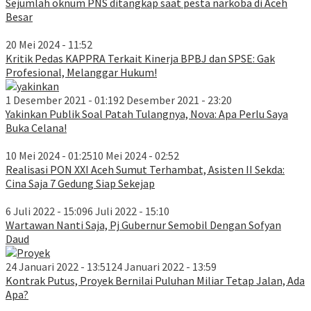
Sejumlah oknum PNS ditangkap saat pesta narkoba di Aceh
Besar
20 Mei 2024 - 11:52
Kritik Pedas KAPPRA Terkait Kinerja BPBJ dan SPSE: Gak
Profesional, Melanggar Hukum!
1 Desember 2021 - 01:19
2 Desember 2021 - 23:20
Yakinkan Publik Soal Patah Tulangnya, Nova: Apa Perlu Saya
Buka Celana!
10 Mei 2024 - 01:25
10 Mei 2024 - 02:52
Realisasi PON XXI Aceh Sumut Terhambat, Asisten II Sekda:
Cina Saja 7 Gedung Siap Sekejap
6 Juli 2022 - 15:09
6 Juli 2022 - 15:10
Wartawan Nanti Saja, Pj Gubernur Semobil Dengan Sofyan
Daud
24 Januari 2022 - 13:51
24 Januari 2022 - 13:59
Kontrak Putus, Proyek Bernilai Puluhan Miliar Tetap Jalan, Ada
Apa?