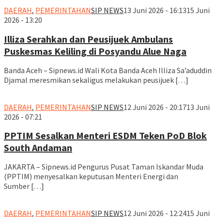
DAERAH
,
PEMERINTAHAN
SIP NEWS
13 Juni 2026 - 16:13
15 Juni
2026 - 13:20
Illiza Serahkan dan Peusijuek Ambulans
Puskesmas Keliling di Posyandu Alue Naga
Banda Aceh – Sipnews.id Wali Kota Banda Aceh Illiza Sa’aduddin
Djamal meresmikan sekaligus melakukan peusijuek […]
DAERAH
,
PEMERINTAHAN
SIP NEWS
12 Juni 2026 - 20:17
13 Juni
2026 - 07:21
PPTIM Sesalkan Menteri ESDM Teken PoD Blok
South Andaman
JAKARTA – Sipnews.id Pengurus Pusat Taman Iskandar Muda
(PPTIM) menyesalkan keputusan Menteri Energi dan
Sumber […]
DAERAH
,
PEMERINTAHAN
SIP NEWS
12 Juni 2026 - 12:24
15 Juni