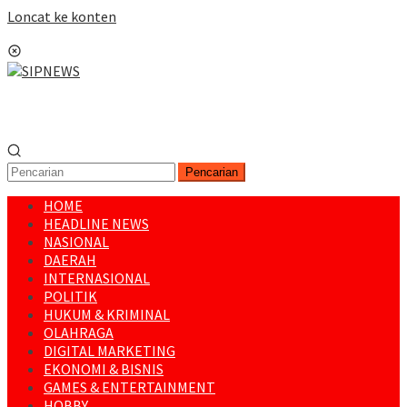
Loncat ke konten
Menu Mobile
Pencarian
HOME
HEADLINE NEWS
NASIONAL
DAERAH
INTERNASIONAL
POLITIK
HUKUM & KRIMINAL
OLAHRAGA
DIGITAL MARKETING
EKONOMI & BISNIS
GAMES & ENTERTAINMENT
HOBBY