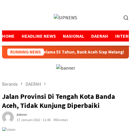
Loncat
ke
Menu
konten
Mobile
HOME
HEADLINE NEWS
NASIONAL
DAERAH
INTER
enjaga Amanah Selama 53 Tahun, Bank Aceh Siap Melangkah Leb
RUNNING NEWS
Beranda
DAERAH
Jalan Provinsi Di Tengah Kota Banda
Aceh, Tidak Kunjung Diperbaiki
Admin
17 Januari 2022 - 11:40
856 views