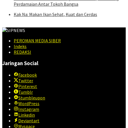
Perdamaian Antar Tokoh Bangsa
Kak Na: Makan Ikan Sehat, Kuat dan Cerdas
PEROMAN MEDIA SIBER
Indeks
REDAKSI
Jaringan Social
Facebook
Twitter
Pinterest
Tumblr
Stumbleupon
WordPress
Instagram
Linkedin
Deviantart
Myspace