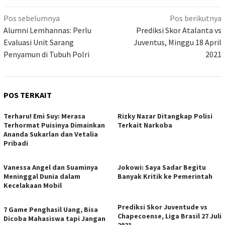
Navigasi
Pos sebelumnya
Pos berikutnya
pos
Alumni Lemhannas: Perlu
Prediksi Skor Atalanta vs
Evaluasi Unit Sarang
Juventus, Minggu 18 April
Penyamun di Tubuh Polri
2021
POS TERKAIT
Terharu! Emi Suy: Merasa
Rizky Nazar Ditangkap Polisi
Terhormat Puisinya Dimainkan
Terkait Narkoba
Ananda Sukarlan dan Vetalia
Pribadi
Vanessa Angel dan Suaminya
Jokowi: Saya Sadar Begitu
Meninggal Dunia dalam
Banyak Kritik ke Pemerintah
Kecelakaan Mobil
Prediksi Skor Juventude vs
7 Game Penghasil Uang, Bisa
Chapecoense, Liga Brasil 27 Juli
Dicoba Mahasiswa tapi Jangan
2021