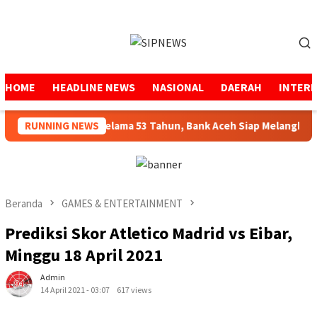
Loncat
ke
Menu
konten
Mobile
HOME
HEADLINE NEWS
NASIONAL
DAERAH
INTER
Menjaga Amanah Selama 53 Tahun, Bank Aceh Siap Melangkah Leb
RUNNING NEWS
Beranda
GAMES & ENTERTAINMENT
Prediksi Skor Atletico Madrid vs Eibar,
Minggu 18 April 2021
Admin
14 April 2021 - 03:07
617 views