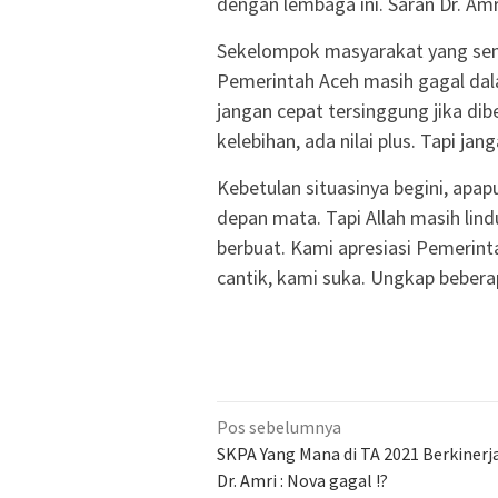
dengan lembaga ini. Saran Dr. Amr
Sekelompok masyarakat yang sem
Pemerintah Aceh masih gagal dal
jangan cepat tersinggung jika dib
kelebihan, ada nilai plus. Tapi jan
Kebetulan situasinya begini, apap
depan mata. Tapi Allah masih lind
berbuat. Kami apresiasi Pemerint
cantik, kami suka. Ungkap bebera
Navigasi
Pos sebelumnya
pos
SKPA Yang Mana di TA 2021 Berkinerja
Dr. Amri : Nova gagal !?