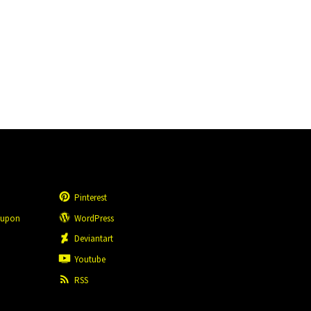
Pinterest
eupon
WordPress
n
Deviantart
Youtube
RSS