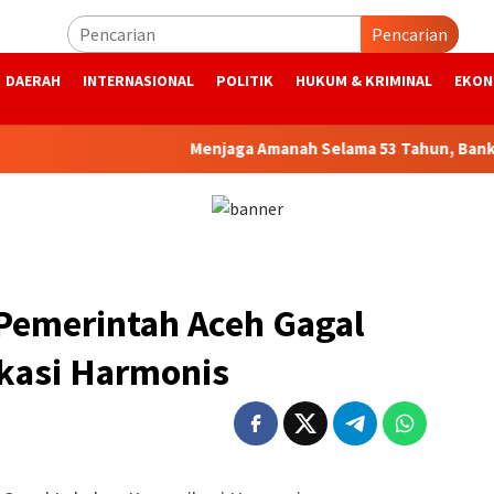
Pencarian
DAERAH
INTERNASIONAL
POLITIK
HUKUM & KRIMINAL
EKON
Menjaga Amanah Selama 53 Tahun, Bank Aceh Si
: Pemerintah Aceh Gagal
kasi Harmonis