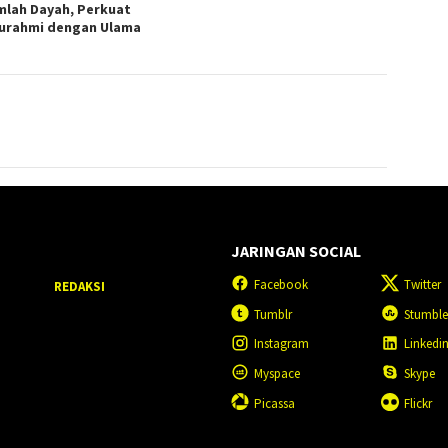
mlah Dayah, Perkuat
turahmi dengan Ulama
JARINGAN SOCIAL
Facebook
Twitter
REDAKSI
Tumblr
Stumbl
Instagram
Linkedi
Myspace
Skype
Picassa
Flickr