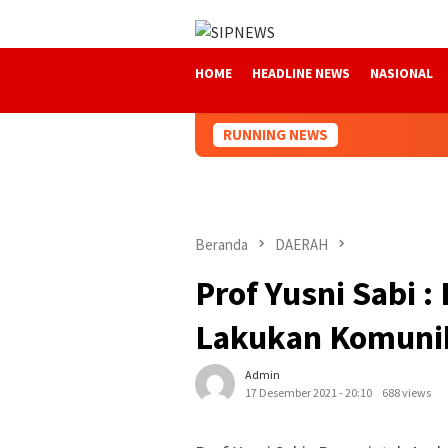
Loncat
ke
konten
HOME
HEADLINE NEWS
NASIONAL
RUNNING NEWS
Beranda
DAERAH
Prof Yusni Sabi 
Lakukan Komuni
Admin
17 Desember 2021 - 20:10
688 views