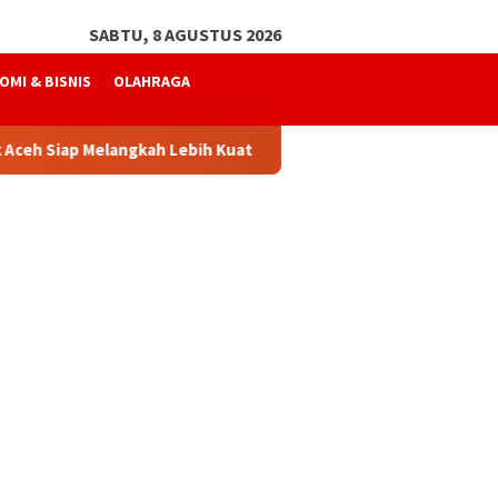
SABTU, 8 AGUSTUS 2026
OMI & BISNIS
OLAHRAGA
ap Melangkah Lebih Kuat
Mukhtaruddin Usman Kembali P