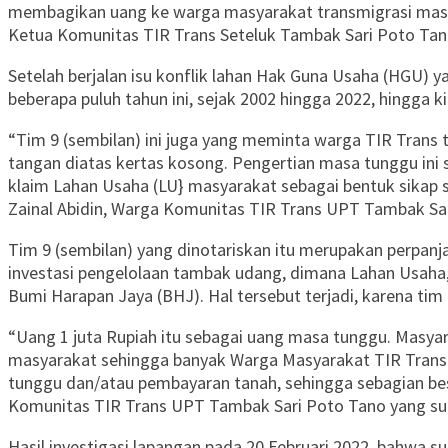
membagikan uang ke warga masyarakat transmigrasi masing
Ketua Komunitas TIR Trans Seteluk Tambak Sari Poto Ta
Setelah berjalan isu konflik lahan Hak Guna Usaha (HGU)
beberapa puluh tahun ini, sejak 2002 hingga 2022, hingga 
“Tim 9 (sembilan) ini juga yang meminta warga TIR Trans 
tangan diatas kertas kosong. Pengertian masa tunggu ini sa
klaim Lahan Usaha (LU} masyarakat sebagai bentuk sikap se
Zainal Abidin, Warga Komunitas TIR Trans UPT Tambak Sar
Tim 9 (sembilan) yang dinotariskan itu merupakan perpa
investasi pengelolaan tambak udang, dimana Lahan Usaha,
Bumi Harapan Jaya (BHJ). Hal tersebut terjadi, karena t
“Uang 1 juta Rupiah itu sebagai uang masa tunggu. Masyara
masyarakat sehingga banyak Warga Masyarakat TIR Trans
tunggu dan/atau pembayaran tanah, sehingga sebagian bes
Komunitas TIR Trans UPT Tambak Sari Poto Tano yang sud
Hasil investigasi lapangan pada 20 Februari 2022, bahwa 