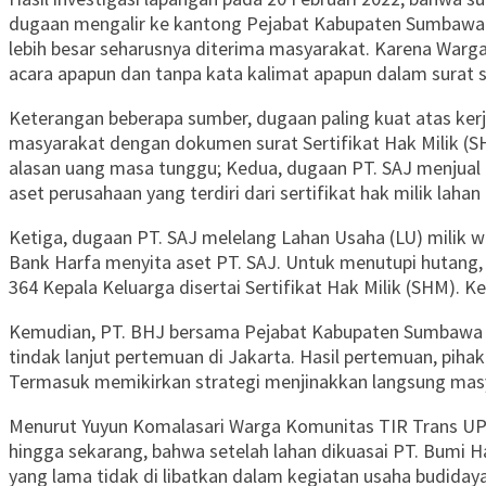
dugaan mengalir ke kantong Pejabat Kabupaten Sumbawa Ba
lebih besar seharusnya diterima masyarakat. Karena Warga
acara apapun dan tanpa kata kalimat apapun dalam surat s
Keterangan beberapa sumber, dugaan paling kuat atas ker
masyarakat dengan dokumen surat Sertifikat Hak Milik (SH
alasan uang masa tunggu; Kedua, dugaan PT. SAJ menjual
aset perusahaan yang terdiri dari sertifikat hak milik laha
Ketiga, dugaan PT. SAJ melelang Lahan Usaha (LU) milik w
Bank Harfa menyita aset PT. SAJ. Untuk menutupi hutang,
364 Kepala Keluarga disertai Sertifikat Hak Milik (SHM). 
Kemudian, PT. BHJ bersama Pejabat Kabupaten Sumbawa Ba
tindak lanjut pertemuan di Jakarta. Hasil pertemuan, pi
Termasuk memikirkan strategi menjinakkan langsung masy
Menurut Yuyun Komalasari Warga Komunitas TIR Trans UPT
hingga sekarang, bahwa setelah lahan dikuasai PT. Bumi 
yang lama tidak di libatkan dalam kegiatan usaha budiday