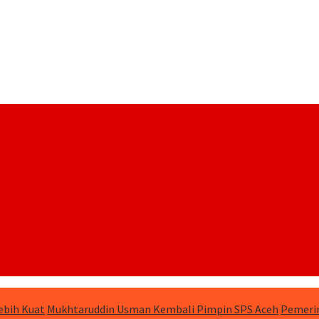
ebih Kuat
Mukhtaruddin Usman Kembali Pimpin SPS Aceh
Pemerin