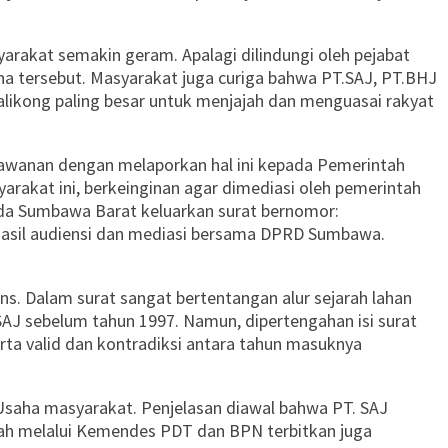
rakat semakin geram. Apalagi dilindungi oleh pejabat
ha tersebut. Masyarakat juga curiga bahwa PT.SAJ, PT.BHJ
likong paling besar untuk menjajah dan menguasai rakyat
rlawanan dengan melaporkan hal ini kepada Pemerintah
akat ini, berkeinginan agar dimediasi oleh pemerintah
mda Sumbawa Barat keluarkan surat bernomor:
hasil audiensi dan mediasi bersama DPRD Sumbawa.
ns. Dalam surat sangat bertentangan alur sejarah lahan
SAJ sebelum tahun 1997. Namun, dipertengahan isi surat
erta valid dan kontradiksi antara tahun masuknya
 Usaha masyarakat. Penjelasan diawal bahwa PT. SAJ
intah melalui Kemendes PDT dan BPN terbitkan juga