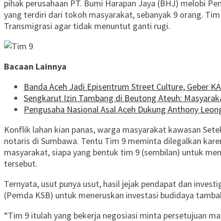
pihak perusahaan PT. Bumi Harapan Jaya (BHJ) melobi Pemda
yang terdiri dari tokoh masyarakat, sebanyak 9 orang. Ti
Transmigrasi agar tidak menuntut ganti rugi.
Bacaan Lainnya
Banda Aceh Jadi Episentrum Street Culture, Geber K
Sengkarut Izin Tambang di Beutong Ateuh: Masyarak
Pengusaha Nasional Asal Aceh Dukung Anthony Leo
Konflik lahan kian panas, warga masyarakat kawasan Setelu
notaris di Sumbawa. Tentu Tim 9 meminta dilegalkan karen
masyarakat, siapa yang bentuk tim 9 (sembilan) untuk mene
tersebut.
Ternyata, usut punya usut, hasil jejak pendapat dan inve
(Pemda KSB) untuk meneruskan investasi budidaya tamba
“Tim 9 itulah yang bekerja negosiasi minta persetujuan m