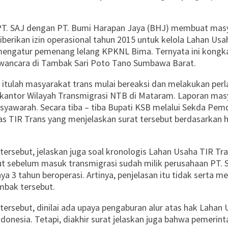
 PT. SAJ dengan PT. Bumi Harapan Jaya (BHJ) membuat masya
erikan izin operasional tahun 2015 untuk kelola Lahan Usa
mengatur pemenang lelang KPKNL Bima. Ternyata ini kongka
awancara di Tambak Sari Poto Tano Sumbawa Barat.
k itulah masyarakat trans mulai bereaksi dan melakukan pe
ntor Wilayah Transmigrasi NTB di Mataram. Laporan masyar
syawarah. Secara tiba – tiba Bupati KSB melalui Sekda Pe
s TIR Trans yang menjelaskan surat tersebut berdasarkan 
ersebut, jelaskan juga soal kronologis Lahan Usaha TIR Tra
ut sebelum masuk transmigrasi sudah milik perusahaan PT. 
a 3 tahun beroperasi. Artinya, penjelasan itu tidak serta m
mbak tersebut.
ersebut, dinilai ada upaya pengaburan alur atas hak Lahan
 Indonesia. Tetapi, diakhir surat jelaskan juga bahwa pemer