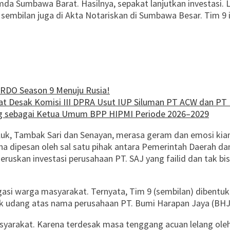
 Sumbawa Barat. Hasilnya, sepakat lanjutkan investasi. Lal
m sembilan juga di Akta Notariskan di Sumbawa Besar. Tim 9 
ARDO Season 9 Menuju Rusia!
at Desak Komisi III DPRA Usut IUP Siluman PT ACW dan PT
ng sebagai Ketua Umum BPP HIPMI Periode 2026–2029
k, Tambak Sari dan Senayan, merasa geram dan emosi kian ti
a dipesan oleh sal satu pihak antara Pemerintah Daerah da
ruskan investasi perusahaan PT. SAJ yang failid dan tak bi
stigasi warga masyarakat. Ternyata, Tim 9 (sembilan) diben
k udang atas nama perusahaan PT. Bumi Harapan Jaya (BHJ
asyarakat. Karena terdesak masa tenggang acuan lelang ole