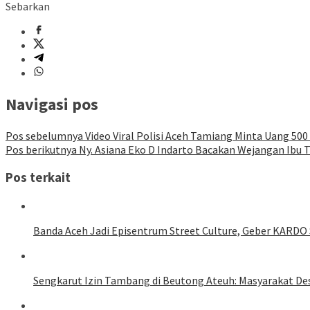
Sebarkan
Navigasi pos
Pos sebelumnya
Video Viral Polisi Aceh Tamiang Minta Uang 500 
Pos berikutnya
Ny. Asiana Eko D Indarto Bacakan Wejangan Ibu 
Pos terkait
Banda Aceh Jadi Episentrum Street Culture, Geber KARDO 
Sengkarut Izin Tambang di Beutong Ateuh: Masyarakat De