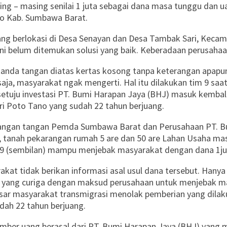
 – masing senilai 1 juta sebagai dana masa tunggu dan ua
no Kab. Sumbawa Barat.
 yang berlokasi di Desa Senayan dan Desa Tambak Sari, Ke
kini belum ditemukan solusi yang baik. Keberadaan perusaha
tanda tangan diatas kertas kosong tanpa keterangan apapun
ja, masyarakat ngak mengerti. Hal itu dilakukan tim 9 saat 
tuju investasi PT. Bumi Harapan Jaya (BHJ) masuk kembali l
i Poto Tano yang sudah 22 tahun berjuang.
njangan tangan Pemda Sumbawa Barat dan Perusahaan PT. B
 tanah pekarangan rumah 5 are dan 50 are Lahan Usaha masi
im 9 (sembilan) mampu menjebak masyarakat dengan dana 1j
kat tidak berikan informasi asal usul dana tersebut. Hanya
 yang curiga dengan maksud perusahaan untuk menjebak m
ar masyarakat transmigrasi menolak pemberian yang dilaku
ah 22 tahun berjuang.
sumber uang berasal dari PT. Bumi Harapan Jaya (BHJ) yang 