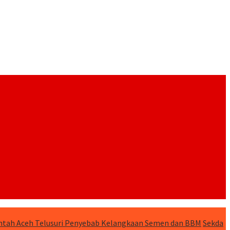
tah Aceh Telusuri Penyebab Kelangkaan Semen dan BBM
Sekda