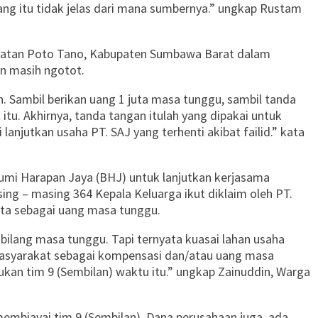
ng itu tidak jelas dari mana sumbernya.” ungkap Rustam
camatan Poto Tano, Kabupaten Sumbawa Barat dalam
an masih ngotot.
. Sambil berikan uang 1 juta masa tunggu, sambil tanda
itu. Akhirnya, tanda tangan itulah yang dipakai untuk
anjutkan usaha PT. SAJ yang terhenti akibat failid.” kata
umi Harapan Jaya (BHJ) untuk lanjutkan kerjasama
ng – masing 364 Kepala Keluarga ikut diklaim oleh PT.
uta sebagai uang masa tunggu.
 bilang masa tunggu. Tapi ternyata kuasai lahan usaha
asyarakat sebagai kompensasi dan/atau uang masa
kan tim 9 (Sembilan) waktu itu.” ungkap Zainuddin, Warga
membiayai tim 9 (Sembilan). Dana perusahaan juga, ada