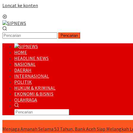
Loncat ke konten
Menu Mobile
Pencarian
HOME
HEADLINE NEWS
NASIONAL
DAERAH
INTERNASIONAL
POLITIK
HUKUM & KRIMINAL
EKONOMI & BISNIS
OLAHRAGA
RUNNING NEWS
Menjaga Amanah Selama 53 Tahun, Bank Aceh Siap Melangkah L