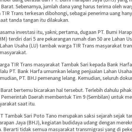
rat. Sebenarnya, jumlah dana yang harus terima oleh warg
 TIR Trans terkesan dibohongi, sebagai penerima uang hany
aat tanda tangan itu dilakukan.
jasama investasi itu, yakni; pertama, dugaan PT. Bumi Har
M) terdiri dari 5 are pekarangan rumah dan 50 are Lahan Us
 Lahan Usaha (LU) tambak warga TIR Trans masyarakat tran
n masyarakat.
arga TIR Trans masyarakat Tambak Sari kepada Bank Harfa. K
 lalu PT. Bank Harfa umumkan lelang penjualan Lahan Usaha
Kemudian, PT. BHJ pemenang lelang. Kemudian, seluruh dokum
rat bertemu bicarakan hal tersebut. Terlebih dahulu pih
hak Pemerintah Daerah membentuk Tim 9 (Sembilan) untuk m
arakat saat itu.
 Tambak Sari Poto Tano merupakan saksi sejarah sejak tan
Harapan Jaya (BHJ), kegiatan budidaya udang dengan merekr
a. Berarti tidak semua masyarakat transmigrasi yang di pek