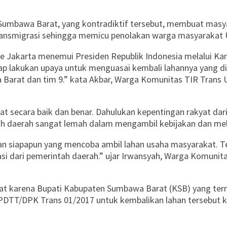
 Sumbawa Barat, yang kontradiktif tersebut, membuat masya
ansmigrasi sehingga memicu penolakan warga masyarakat 
akarta menemui Presiden Republik Indonesia melalui Kantor
ap lakukan upaya untuk menguasai kembali lahannya yang di
 Barat dan tim 9.” kata Akbar, Warga Komunitas TIR Trans
secara baik dan benar. Dahulukan kepentingan rakyat dari
ntah daerah sangat lemah dalam mengambil kebijakan dan mel
an siapapun yang mencoba ambil lahan usaha masyarakat. Te
stasi dari pemerintah daerah.” ujar Irwansyah, Warga Komun
at karena Bupati Kabupaten Sumbawa Barat (KSB) yang terny
TT/DPK Trans 01/2017 untuk kembalikan lahan tersebut ke