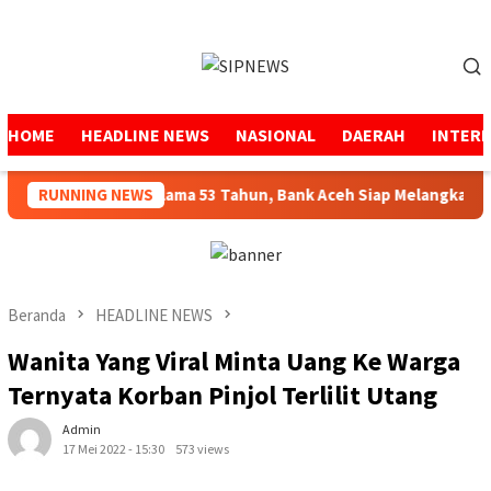
Loncat
ke
Menu
konten
Mobile
HOME
HEADLINE NEWS
NASIONAL
DAERAH
INTER
jaga Amanah Selama 53 Tahun, Bank Aceh Siap Melangkah Lebih
RUNNING NEWS
Beranda
HEADLINE NEWS
Wanita Yang Viral Minta Uang Ke Warga
Ternyata Korban Pinjol Terlilit Utang
Admin
17 Mei 2022 - 15:30
573 views