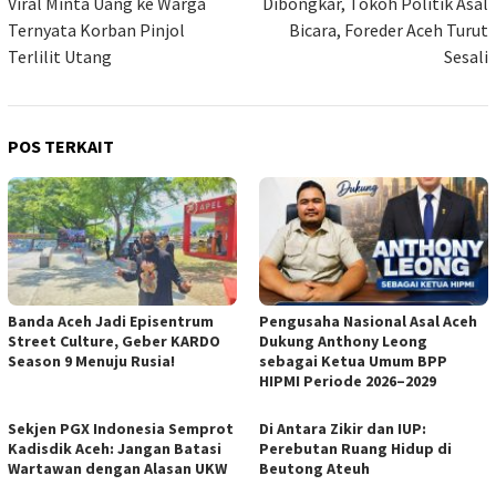
Viral Minta Uang ke Warga
Dibongkar, Tokoh Politik Asal
Ternyata Korban Pinjol
Bicara, Foreder Aceh Turut
Terlilit Utang
Sesali
POS TERKAIT
Banda Aceh Jadi Episentrum
Pengusaha Nasional Asal Aceh
Street Culture, Geber KARDO
Dukung Anthony Leong
Season 9 Menuju Rusia!
sebagai Ketua Umum BPP
HIPMI Periode 2026–2029
Sekjen PGX Indonesia Semprot
Di Antara Zikir dan IUP:
Kadisdik Aceh: Jangan Batasi
Perebutan Ruang Hidup di
Wartawan dengan Alasan UKW
Beutong Ateuh