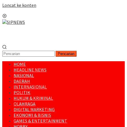
Loncat ke konten
Menu Mobile
Pencarian
HOME
HEADLINE NEWS
NASIONAL
DAERAH
INTERNASIONAL
POLITIK
HUKUM & KRIMINAL
OLAHRAGA
DIGITAL MARKETING
EKONOMI & BISNIS
GAMES & ENTERTAINMENT
HOBBY