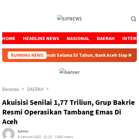
Loncat
ke
Menu
konten
Mobile
HOME
HEADLINE NEWS
NASIONAL
DAERAH
INTER
RUNNING NEWS
Menjaga Amanah Selama 53 Tahun, Bank Aceh Siap Melang
Beranda
DAERAH
Akuisisi Senilai 1,77 Triliun, Grup Bakrie
Resmi Operasikan Tambang Emas Di
Aceh
Admin
4 Januari 2022 - 22:25
3,662 views