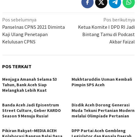
Navigasi
Pos sebelumnya
Pos berikutnya
pos
Panselnas CPNS 2021 Diminta
Ketua Komite I DPD RI Jadi
Kaji Ulang Penetapan
Bintang Tamu di Podcast
Kelulusan CPNS
Akbar Faizal
POS TERKAIT
Menjaga Amanah Selama 53
Mukhtaruddin Usman Kembali
Tahun, Bank Aceh Siap
Pimpin SPS Aceh
Melangkah Lebih Kuat
Banda Aceh Jadi Episentrum
Disdik Aceh Dorong Generasi
Street Culture, Geber KARDO
Muda Tekuni Pertanian Modern
Season 9 Menuju Rusia!
melalui Olimpiade Pertanian
Pikiran Rakyat–MEDIA ACEH
DPP Partai Aceh Gembleng
Kolaborasi Bangun Balai Desa
Legislator dan Kepala Daerah