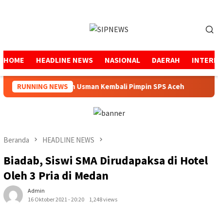
Loncat
ke
Menu
konten
Mobile
HOME
HEADLINE NEWS
NASIONAL
DAERAH
INTER
Mukhtaruddin Usman Kembali Pimpin SPS Aceh
RUNNING NEWS
Peme
Beranda
HEADLINE NEWS
Biadab, Siswi SMA Dirudapaksa di Hotel
Oleh 3 Pria di Medan
Admin
16 Oktober 2021 - 20:20
1,248 views