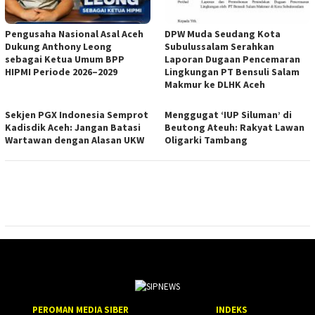
Pengusaha Nasional Asal Aceh
DPW Muda Seudang Kota
Dukung Anthony Leong
Subulussalam Serahkan
sebagai Ketua Umum BPP
Laporan Dugaan Pencemaran
HIPMI Periode 2026–2029
Lingkungan PT Bensuli Salam
Makmur ke DLHK Aceh
Sekjen PGX Indonesia Semprot
Menggugat ‘IUP Siluman’ di
Kadisdik Aceh: Jangan Batasi
Beutong Ateuh: Rakyat Lawan
Wartawan dengan Alasan UKW
Oligarki Tambang
PEROMAN MEDIA SIBER
INDEKS