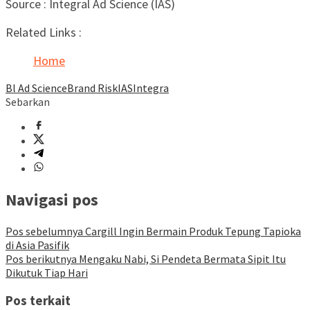
Source : Integral Ad Science (IAS)
Related Links :
Home
Bl Ad Science
Brand Risk
IAS
Integra
Sebarkan
Navigasi pos
Pos sebelumnya
Cargill Ingin Bermain Produk Tepung Tapioka
di Asia Pasifik
Pos berikutnya
Mengaku Nabi, Si Pendeta Bermata Sipit Itu
Dikutuk Tiap Hari
Pos terkait