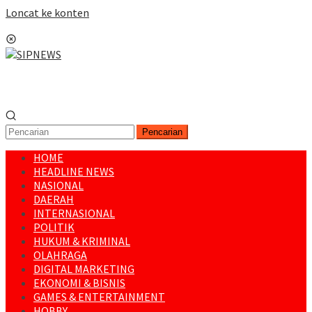
Loncat ke konten
Menu Mobile
Pencarian
HOME
HEADLINE NEWS
NASIONAL
DAERAH
INTERNASIONAL
POLITIK
HUKUM & KRIMINAL
OLAHRAGA
DIGITAL MARKETING
EKONOMI & BISNIS
GAMES & ENTERTAINMENT
HOBBY