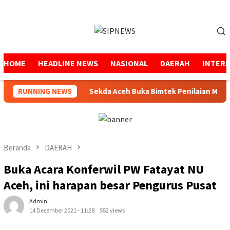
Loncat
ke
Menu
konten
Mobile
HOME
HEADLINE NEWS
NASIONAL
DAERAH
INTER
men dan BBM
RUNNING NEWS
Sekda Aceh Buka Bimtek Penilaian Maladmini
Beranda
DAERAH
Buka Acara Konferwil PW Fatayat NU
Aceh, ini harapan besar Pengurus Pusat
Admin
14 Desember 2021 - 11:28
552 views