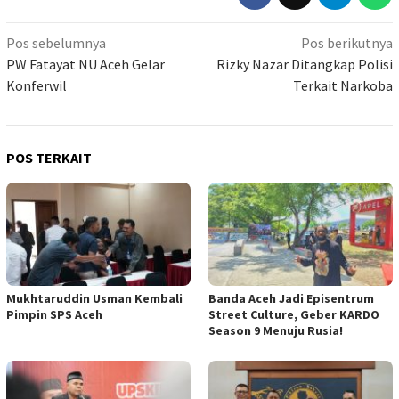
Navigasi
Pos sebelumnya
Pos berikutnya
pos
PW Fatayat NU Aceh Gelar
Rizky Nazar Ditangkap Polisi
Konferwil
Terkait Narkoba
POS TERKAIT
Mukhtaruddin Usman Kembali
Banda Aceh Jadi Episentrum
Pimpin SPS Aceh
Street Culture, Geber KARDO
Season 9 Menuju Rusia!