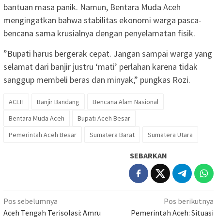
bantuan masa panik. Namun, Bentara Muda Aceh
mengingatkan bahwa stabilitas ekonomi warga pasca-
bencana sama krusialnya dengan penyelamatan fisik.
​”Bupati harus bergerak cepat. Jangan sampai warga yang
selamat dari banjir justru ‘mati’ perlahan karena tidak
sanggup membeli beras dan minyak,” pungkas Rozi.
ACEH
Banjir Bandang
Bencana Alam Nasional
Bentara Muda Aceh
Bupati Aceh Besar
Pemerintah Aceh Besar
Sumatera Barat
Sumatera Utara
SEBARKAN
Navigasi
Pos sebelumnya
Pos berikutnya
pos
Aceh Tengah Terisolasi: Amru
Pemerintah Aceh: Situasi