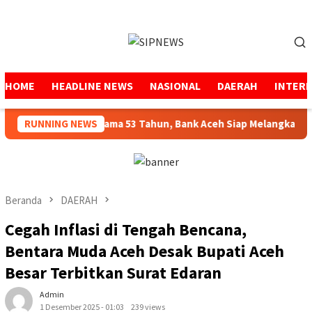
Loncat
ke
Menu
konten
Mobile
HOME
HEADLINE NEWS
NASIONAL
DAERAH
INTER
jaga Amanah Selama 53 Tahun, Bank Aceh Siap Melangkah Lebih 
RUNNING NEWS
Beranda
DAERAH
Cegah Inflasi di Tengah Bencana,
Bentara Muda Aceh Desak Bupati Aceh
Besar Terbitkan Surat Edaran
Admin
1 Desember 2025 - 01:03
239 views