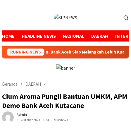
Loncat
ke
Menu
konten
Mobile
HOME
HEADLINE NEWS
NASIONAL
DAERAH
INTER
ah Selama 53 Tahun, Bank Aceh Siap Melangkah Lebih Kuat
RUNNING NEWS
Beranda
DAERAH
Cium Aroma Pungli Bantuan UMKM, APM
Demo Bank Aceh Kutacane
Admin
30 Oktober 2021 - 10:43
784 views