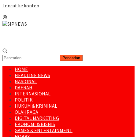
Loncat ke konten
Menu Mobile
Pencarian
HOME
HEADLINE NEWS
NASIONAL
DAERAH
INTERNASIONAL
POLITIK
HUKUM & KRIMINAL
OLAHRAGA
DIGITAL MARKETING
EKONOMI & BISNIS
GAMES & ENTERTAINMENT
HOBBY