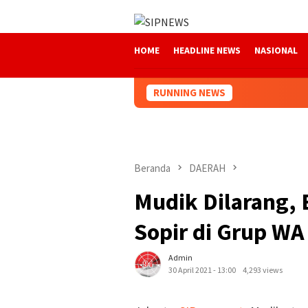
Loncat
ke
konten
HOME
HEADLINE NEWS
NASIONAL
RUNNING NEWS
Beranda
DAERAH
Mudik Dilarang, 
Sopir di Grup WA
Admin
30 April 2021 - 13:00
4,293 views