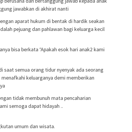
ap berusaha dan bertanggung jawab kepada anak
nggung jawabkan di akhirat nanti
engan aparat hukum di bentak di hardik seakan
 adalah pejuang dan pahlawan bagi keluarga kecil
hanya bisa berkata ‘Apakah esok hari anak2 kami
di saat semua orang tidur nyenyak ada seorang
ja menafkahi keluarganya demi memberikan
nya
 dengan tidak membunuh mata pencaharian
 kami semoga dapat hidayah ..
gkutan umum dan wisata.