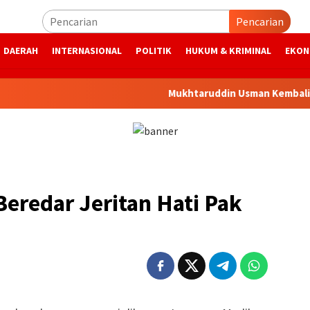
Pencarian
DAERAH
INTERNASIONAL
POLITIK
HUKUM & KRIMINAL
EKON
Mukhtaruddin Usman Kembali Pimpin 
Beredar Jeritan Hati Pak