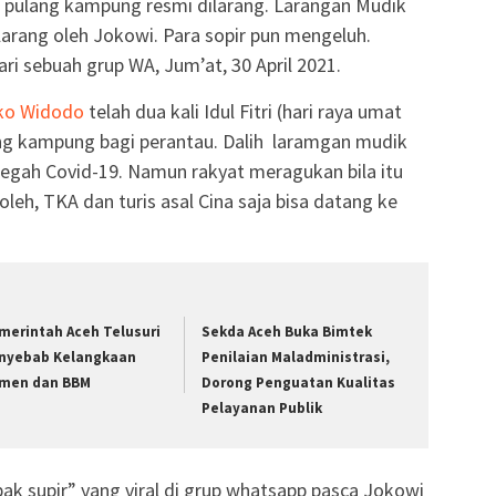
 pulang kampung resmi dilarang. Larangan Mudik
larang oleh Jokowi. Para sopir pun mengeluh.
ari sebuah grup WA, Jum’at, 30 April 2021.
ko Widodo
telah dua kali Idul Fitri (hari raya umat
ng kampung bagi perantau. Dalih laramgan mudik
egah Covid-19. Namun rakyat meragukan bila itu
oleh, TKA dan turis asal Cina saja bisa datang ke
merintah Aceh Telusuri
Sekda Aceh Buka Bimtek
nyebab Kelangkaan
Penilaian Maladministrasi,
men dan BBM
Dorong Penguatan Kualitas
Pelayanan Publik
 pak supir” yang viral di grup whatsapp pasca Jokowi