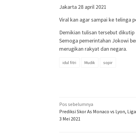
Jakarta 28 april 2021
Viral kan agar sampai ke telinga p
Demikian tulisan tersebut dikutip
Semoga pemerintahan Jokowi ber
merugikan rakyat dan negara.
idul fitri
Mudik
sopir
Navigasi
Pos sebelumnya
pos
Prediksi Skor As Monaco vs Lyon, Liga
3 Mei 2021