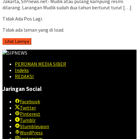
Jakarta, SIPnews.net- Mudik atau pulang kampung resmi
dilarang. Larangan Mudik sudah dua tahun berturut turut […]
Tidak Ada Pos Lagi.
Tidak ada laman yang di load.
Lihat Lainnya
PEROMAN MEDIA SIBER
Indeks
REDAKSI
Jaringan Social
Facebook
Twitter
Pinterest
Tumblr
Stumbleupon
WordPress
Instagram