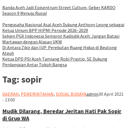
Banda Aceh Jadi Episentrum Street Culture, Geber KARDO
Season 9 Menuju Rusia!
Pengusaha Nasional Asal Aceh Dukung Anthony Leong sebagai
Ketua Umum BPP HIPMI Periode 2026–2029
Sekjen PGX Indonesia Semprot Kadisdik Aceh: Jangan Batasi
Wartawan dengan Alasan UKW
Di Antara Zikir dan IUP: Perebutan Ruang Hidup di Beutong
Ateuh
Ketua DPD PSI Aceh Tamiang Robi Prastio, SE Dukung
Perdamaian Antar Tokoh Bangsa
Tag:
sopir
DAERAH
,
PEMERINTAHAN
,
SOSIAL BUDAYA
admin
30 April 2021
- 13:00
Mudik Dilarang, Beredar Jeritan Hati Pak Sopir
di Grup WA