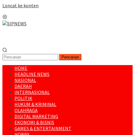
Loncat ke konten
Menu Mobile
Pencarian
HOME
HEADLINE NEWS
NASIONAL
DAERAH
INTERNASIONAL
POLITIK
HUKUM & KRIMINAL
OLAHRAGA
DIGITAL MARKETING
EKONOMI & BISNIS
GAMES & ENTERTAINMENT
HOBBY