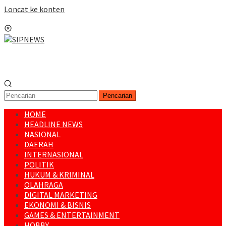
Loncat ke konten
Menu Mobile
Pencarian
HOME
HEADLINE NEWS
NASIONAL
DAERAH
INTERNASIONAL
POLITIK
HUKUM & KRIMINAL
OLAHRAGA
DIGITAL MARKETING
EKONOMI & BISNIS
GAMES & ENTERTAINMENT
HOBBY