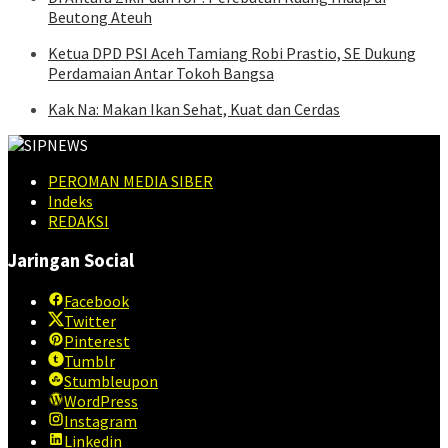
Beutong Ateuh
Ketua DPD PSI Aceh Tamiang Robi Prastio, SE Dukung
Perdamaian Antar Tokoh Bangsa
Kak Na: Makan Ikan Sehat, Kuat dan Cerdas
PEROMAN MEDIA SIBER
Indeks
REDAKSI
Jaringan Social
Facebook
Twitter
Pinterest
Tumblr
Stumbleupon
WordPress
Instagram
Linkedin