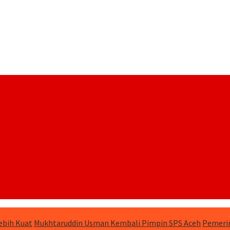
ebih Kuat
Mukhtaruddin Usman Kembali Pimpin SPS Aceh
Pemerin