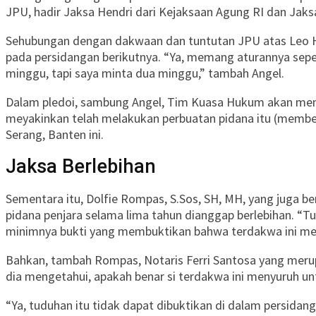
JPU, hadir Jaksa Hendri dari Kejaksaan Agung RI dan Jaks
Sehubungan dengan dakwaan dan tuntutan JPU atas Leo H
pada persidangan berikutnya. “Ya, memang aturannya seper
minggu, tapi saya minta dua minggu,” tambah Angel.
Dalam pledoi, sambung Angel, Tim Kuasa Hukum akan memi
meyakinkan telah melakukan perbuatan pidana itu (member
Serang, Banten ini.
Jaksa Berlebihan
Sementara itu, Dolfie Rompas, S.Sos, SH, MH, yang jug
pidana penjara selama lima tahun dianggap berlebihan. “T
minimnya bukti yang membuktikan bahwa terdakwa ini mel
Bahkan, tambah Rompas, Notaris Ferri Santosa yang merupa
dia mengetahui, apakah benar si terdakwa ini menyuruh un
“Ya, tuduhan itu tidak dapat dibuktikan di dalam persida