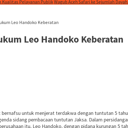
 Kualitas Pelayanan Publik
Wagub Aceh Safari ke Sejumlah Dayah
Hukum Leo Handoko Keberatan
Hukum Leo Handoko Keberatan
bernafsu untuk menjerat terdakwa dengan tuntutan 5 tahun
enda sidang pembacaan tuntutan Jaksa. Dalam persidangan y
erusahaan itu, Leo Handoko, dengan pidana kurungan 5 tah