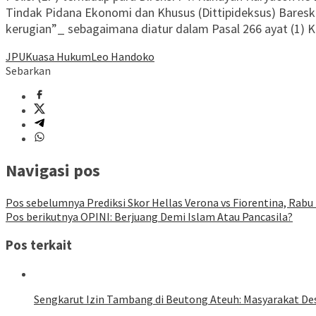
Tindak Pidana Ekonomi dan Khusus (Dittipideksus) Bares
kerugian”_ sebagaimana diatur dalam Pasal 266 ayat (1) 
JPU
Kuasa Hukum
Leo Handoko
Sebarkan
Navigasi pos
Pos sebelumnya
Prediksi Skor Hellas Verona vs Fiorentina, Rabu 
Pos berikutnya
OPINI: Berjuang Demi Islam Atau Pancasila?
Pos terkait
Sengkarut Izin Tambang di Beutong Ateuh: Masyarakat De