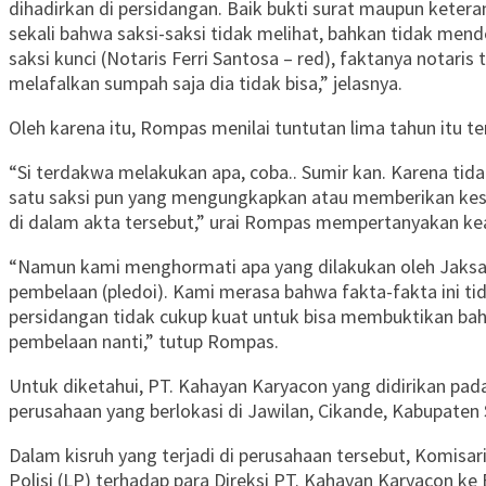
dihadirkan di persidangan. Baik bukti surat maupun keteran
sekali bahwa saksi-saksi tidak melihat, bahkan tidak men
saksi kunci (Notaris Ferri Santosa – red), faktanya notaris
melafalkan sumpah saja dia tidak bisa,” jelasnya.
Oleh karena itu, Rompas menilai tuntutan lima tahun itu terla
“Si terdakwa melakukan apa, coba.. Sumir kan. Karena tida
satu saksi pun yang mengungkapkan atau memberikan kes
di dalam akta tersebut,” urai Rompas mempertanyakan k
“Namun kami menghormati apa yang dilakukan oleh Jaksa
pembelaan (pledoi). Kami merasa bahwa fakta-fakta ini tid
persidangan tidak cukup kuat untuk bisa membuktikan ba
pembelaan nanti,” tutup Rompas.
Untuk diketahui, PT. Kahayan Karyacon yang didirikan pada
perusahaan yang berlokasi di Jawilan, Cikande, Kabupaten
Dalam kisruh yang terjadi di perusahaan tersebut, Komis
Polisi (LP) terhadap para Direksi PT. Kahayan Karyacon ke