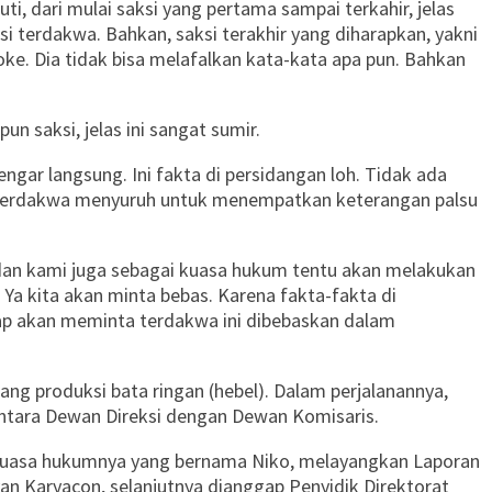
ti, dari mulai saksi yang pertama sampai terkahir, jelas
i terdakwa. Bahkan, saksi terakhir yang diharapkan, yakni
sroke. Dia tidak bisa melafalkan kata-kata apa pun. Bahkan
un saksi, jelas ini sangat sumir.
gar langsung. Ini fakta di persidangan loh. Tidak ada
 terdakwa menyuruh untuk menempatkan keterangan palsu
an kami juga sebagai kuasa hukum tentu akan melakukan
Ya kita akan minta bebas. Karena fakta-fakta di
ap akan meminta terdakwa ini dibebaskan dalam
ng produksi bata ringan (hebel). Dalam perjalanannya,
an antara Dewan Direksi dengan Dewan Komisaris.
ui kuasa hukumnya yang bernama Niko, melayangkan Laporan
yan Karyacon, selanjutnya dianggap Penyidik Direktorat