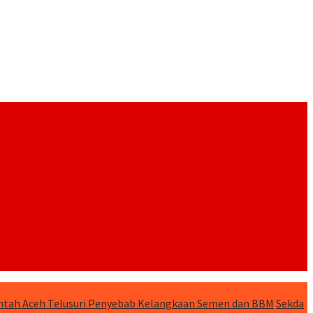
tah Aceh Telusuri Penyebab Kelangkaan Semen dan BBM
Sekda