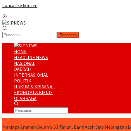
Loncat ke konten
Menu Mobile
Pencarian
HOME
HEADLINE NEWS
NASIONAL
DAERAH
INTERNASIONAL
POLITIK
HUKUM & KRIMINAL
EKONOMI & BISNIS
OLAHRAGA
RUNNING NEWS
Menjaga Amanah Selama 53 Tahun, Bank Aceh Siap Melangkah L