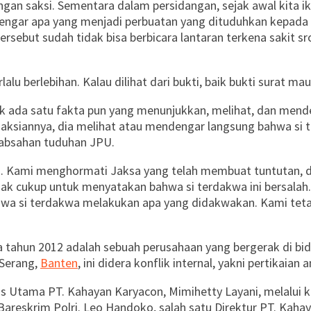
gan saksi. Sementara dalam persidangan, sejak awal kita iku
dengar apa yang menjadi perbuatan yang dituduhkan kepada s
 tersebut sudah tidak bisa berbicara lantaran terkena sakit 
lu berlebihan. Kalau dilihat dari bukti, baik bukti surat maup
k ada satu fakta pun yang menunjukkan, melihat, dan menden
aksiannya, dia melihat atau mendengar langsung bahwa si
eabsahan tuduhan JPU.
. Kami menghormati Jaksa yang telah membuat tuntutan, d
ak cukup untuk menyatakan bahwa si terdakwa ini bersalah. 
hwa si terdakwa melakukan apa yang didakwakan. Kami tet
 tahun 2012 adalah sebuah perusahaan yang bergerak di bida
 Serang,
Banten
, ini didera konflik internal, yakni pertikai
aris Utama PT. Kahayan Karyacon, Mimihetty Layani, melal
 Bareskrim Polri. Leo Handoko, salah satu Direktur PT. Kaha