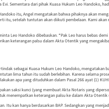
a Evi. Sementara dari pihak Kuasa Hukum Leo Handoko, hadi
andoko itu, Angel mengatakan bahwa pihaknya akan menga
ti itu, setelah tuntutan akan diikuti pembelaan. Kami aka
nta Leo Handoko dibebaskan. “Pak Leo harus bebas demi h
ikan keterangan palsu dalam Akta Otentik yang mengakibatk
a bertindak sebagai Kuasa Hukum Leo Handoko, mengatakan
untutan lima tahun itu sudah berlebihan. Karena selama pro
akukan apa yang dituduhkan dalam Pasal 266 ayat (1) KUH
kan saksi kunci (yang membuat Akta Notaris yang dipersoalk
tuk menempatkan keterangan palsu ke dalam Akta Otentik (A
ngan. Itu kan hanya berdasarkan BAP. Sedangkan yang menjad