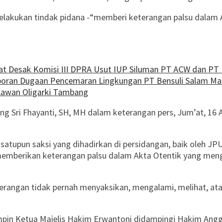
lakukan tindak pidana -“memberi keterangan palsu dalam
at Desak Komisi III DPRA Usut IUP Siluman PT ACW dan PT
oran Dugaan Pencemaran Lingkungan PT Bensuli Salam M
Lawan Oligarki Tambang
 Sri Fhayanti, SH, MH dalam keterangan pers, Jum’at, 16 
da satupun saksi yang dihadirkan di persidangan, baik ol
emberikan keterangan palsu dalam Akta Otentik yang meng
erangan tidak pernah menyaksikan, mengalami, melihat, a
in Ketua Majelis Hakim Erwantoni didampingi Hakim Anggota