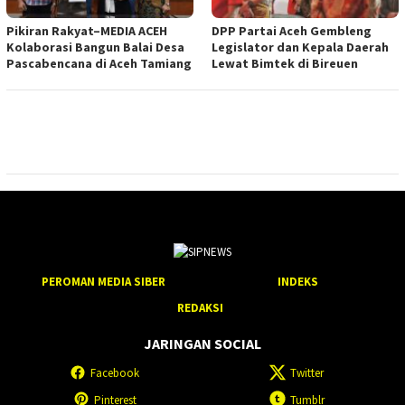
Pikiran Rakyat–MEDIA ACEH
DPP Partai Aceh Gembleng
Kolaborasi Bangun Balai Desa
Legislator dan Kepala Daerah
Pascabencana di Aceh Tamiang
Lewat Bimtek di Bireuen
PEROMAN MEDIA SIBER
INDEKS
REDAKSI
JARINGAN SOCIAL
Facebook
Twitter
Pinterest
Tumblr