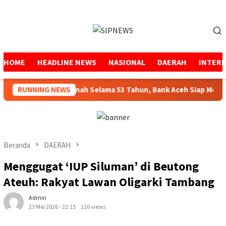
Loncat
ke
Menu
konten
Mobile
HOME
HEADLINE NEWS
NASIONAL
DAERAH
INTER
Menjaga Amanah Selama 53 Tahun, Bank Aceh Siap Melangkah
RUNNING NEWS
Beranda
DAERAH
Menggugat ‘IUP Siluman’ di Beutong
Ateuh: Rakyat Lawan Oligarki Tambang
Admin
23 Mei 2026 - 22:15
116 views