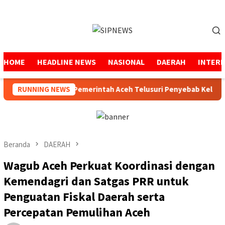
Loncat
ke
Menu
konten
Mobile
HOME
HEADLINE NEWS
NASIONAL
DAERAH
INTER
S Aceh
RUNNING NEWS
Pemerintah Aceh Telusuri Penyebab Kelangkaan
Beranda
DAERAH
Wagub Aceh Perkuat Koordinasi dengan
Kemendagri dan Satgas PRR untuk
Penguatan Fiskal Daerah serta
Percepatan Pemulihan Aceh