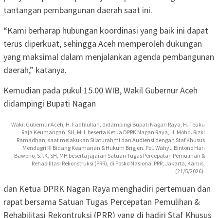
tantangan pembangunan daerah saat ini.
“Kami berharap hubungan koordinasi yang baik ini dapat
terus diperkuat, sehingga Aceh memperoleh dukungan
yang maksimal dalam menjalankan agenda pembangunan
daerah,” katanya.
Kemudian pada pukul 15.00 WIB, Wakil Gubernur Aceh
didampingi Bupati Nagan
Wakil Gubernur Aceh, H. Fadhlullah, didampingi Bupati Nagan Raya, H. Teuku
Raja Keumangan, SH, MH, beserta Ketua DPRK Nagan Raya, H. Mohd. Rizki
Ramadhan, saat melakukan Silaturahmi dan Audiensi dengan Staf Khusus
Mendagri RI Bidang Keamanan & Hukum Brigjen. Pol. Wahyu Bintono Hari
Bawono, S.I.K, SH, MH beserta jajaran Satuan Tugas Percepatan Pemulihan &
Rehabilitasi Rekonstruksi (PRR), di Posko Nasional PRR, Jakarta, Kamis,
(21/5/2026).
dan Ketua DPRK Nagan Raya menghadiri pertemuan dan
rapat bersama Satuan Tugas Percepatan Pemulihan &
Rehabilitasi Rekontruksi (PRR) yang di hadiri Staf Khusus