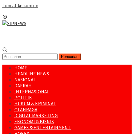
Loncat ke konten
Menu Mobile
Pencarian
HOME
HEADLINE NEWS
NASIONAL
DAERAH
INTERNASIONAL
POLITIK
HUKUM & KRIMINAL
OLAHRAGA
DIGITAL MARKETING
EKONOMI & BISNIS
GAMES & ENTERTAINMENT
HOBBY