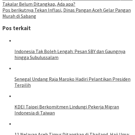
Takalar Belum Ditangkap, Ada apa?
Pos berikutnya
Tekan Inflasi, Dinas Pangan Aceh Gelar Pangan
Murah di Sabang
Pos terkait
Indonesia Tak Boleh Lengah: Pesan SBY dan Gaungnya
hingga Subulussalam
Senegal Undang Raja Maroko Hadiri Pelantikan Presiden
Terpilih
KDEI Taipei Berkomitmen Lindungi Pekerja Migran
Indonesia di Taiwan
11 Nelayan Aceh Timur Ditangkap di Thailand, Haji Uma: