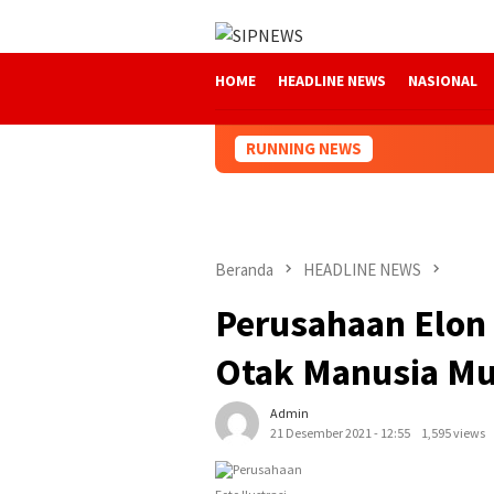
Loncat
ke
konten
HOME
HEADLINE NEWS
NASIONAL
RUNNING NEWS
Beranda
HEADLINE NEWS
Perusahaan Elon
Otak Manusia Mu
Admin
21 Desember 2021 - 12:55
1,595 views