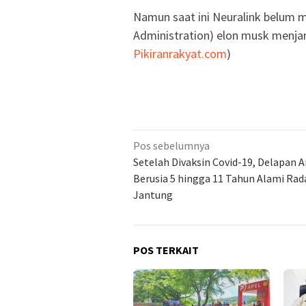
Namun saat ini Neuralink belum me
Administration) elon musk menjami
Pikiranrakyat.com
)
Navigasi
Pos sebelumnya
pos
Setelah Divaksin Covid-19, Delapan 
Berusia 5 hingga 11 Tahun Alami Ra
Jantung
POS TERKAIT