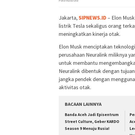
Foto Ilustrasi
Jakarta,
SIPNEWS.ID
– Elon Musk 
listrik Tesla sekaligus orang terk
meningkatkan kinerja otak.
Elon Musk menciptakan teknologi
perusahaan Neuralink miliknya yan
untuk membantu mengembangkan
Neuralink dibentuk dengan tujuan
jangka pendek dengan mengguna
aktivitas otak.
BACAAN LAINNYA
Banda Aceh Jadi Episentrum
Pe
Street Culture, Geber KARDO
Ac
Season 9 Menuju Rusia!
Le