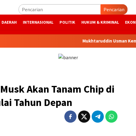
Pencarian
DAERAH
INTERNASIONAL
POLITIK
HUKUM & KRIMINAL
EKON
Mukhtaruddin Usman Kembali Pim
 Musk Akan Tanam Chip di
lai Tahun Depan