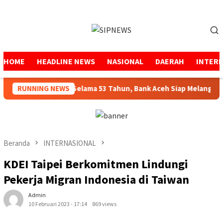
Loncat
ke
Menu
konten
Mobile
HOME
HEADLINE NEWS
NASIONAL
DAERAH
INTER
enjaga Amanah Selama 53 Tahun, Bank Aceh Siap Melangkah Lebi
RUNNING NEWS
Beranda
INTERNASIONAL
KDEI Taipei Berkomitmen Lindungi
Pekerja Migran Indonesia di Taiwan
Admin
10 Februari 2023 - 17:14
869 views