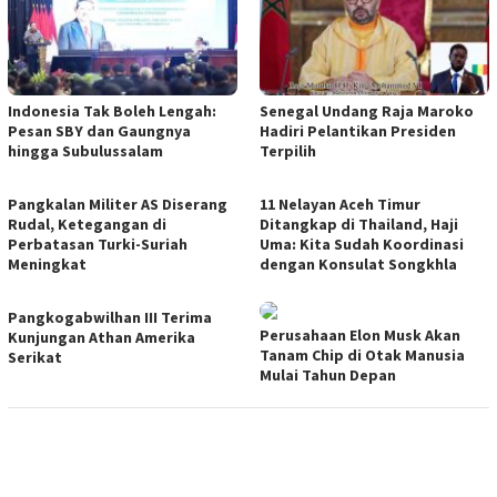
Indonesia Tak Boleh Lengah:
Senegal Undang Raja Maroko
Pesan SBY dan Gaungnya
Hadiri Pelantikan Presiden
hingga Subulussalam
Terpilih
Pangkalan Militer AS Diserang
11 Nelayan Aceh Timur
Rudal, Ketegangan di
Ditangkap di Thailand, Haji
Perbatasan Turki-Suriah
Uma: Kita Sudah Koordinasi
Meningkat
dengan Konsulat Songkhla
Pangkogabwilhan III Terima
Perusahaan Elon Musk Akan
Kunjungan Athan Amerika
Tanam Chip di Otak Manusia
Serikat
Mulai Tahun Depan