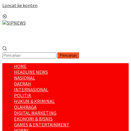
Loncat ke konten
Menu Mobile
Pencarian
HOME
HEADLINE NEWS
NASIONAL
DAERAH
INTERNASIONAL
POLITIK
HUKUM & KRIMINAL
OLAHRAGA
DIGITAL MARKETING
EKONOMI & BISNIS
GAMES & ENTERTAINMENT
HOBBY