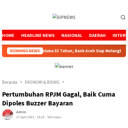
Loncat
ke
Menu
konten
Mobile
HOME
HEADLINE NEWS
NASIONAL
DAERAH
INTER
enjaga Amanah Selama 53 Tahun, Bank Aceh Siap Melangkah Leb
RUNNING NEWS
Beranda
EKONOMI & BISNIS
Pertumbuhan RPJM Gagal, Baik Cuma
Dipoles Buzzer Bayaran
Admin
27 April 2021 - 14:24
565 views