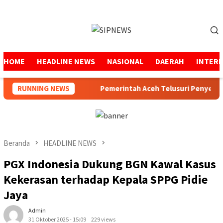
Loncat
ke
Menu
konten
Mobile
HOME
HEADLINE NEWS
NASIONAL
DAERAH
INTER
impin SPS Aceh
RUNNING NEWS
Pemerintah Aceh Telusuri Penyebab Ke
Beranda
HEADLINE NEWS
PGX Indonesia Dukung BGN Kawal Kasus
Kekerasan terhadap Kepala SPPG Pidie
Jaya
Admin
31 Oktober 2025 - 15:09
229 views