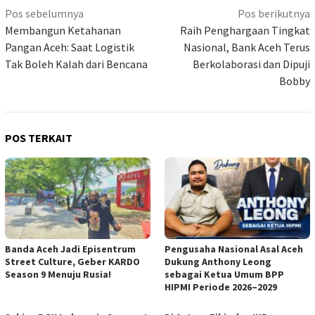
Navigasi
Pos sebelumnya
Pos berikutnya
pos
Membangun Ketahanan
Raih Penghargaan Tingkat
Pangan Aceh: Saat Logistik
Nasional, Bank Aceh Terus
Tak Boleh Kalah dari Bencana
Berkolaborasi dan Dipuji
Bobby
POS TERKAIT
Banda Aceh Jadi Episentrum
Pengusaha Nasional Asal Aceh
Street Culture, Geber KARDO
Dukung Anthony Leong
Season 9 Menuju Rusia!
sebagai Ketua Umum BPP
HIPMI Periode 2026–2029