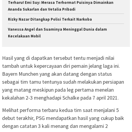
Terharu! Emi Suy: Merasa Terhormat Puisinya Dimainkan
Ananda Sukarlan dan Vetalia Pribadi
Rizky Nazar Ditangkap Polisi Terkait Narkoba
Vanessa Angel dan Suaminya Meninggal Dunia dalam
Kecelakaan Mobil
Hasil yang di dapatkan tersebut tentu menjadi nilai
tambah untuk kepercayaan diri pemain jelang laga ini.
Bayern Munchen yang akan datang dengan status
sebagai tim tamu tentunya sudah melakukan persiapan
yang matang meskipun pada leg pertama menelan
kekalahan 2-3 menghadapi Schalke pada 7 april 2021.
Melihat performa terbaru kedua tim saat menjalani 5
debut terakhir, PSG mendapatkan hasil yang cukup baik
dengan catatan 3 kali menang dan mengalami 2