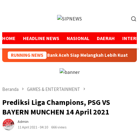
Loncat
ke
Menu
konten
Mobile
HOME
HEADLINE NEWS
NASIONAL
DAERAH
INTER
Selama 53 Tahun, Bank Aceh Siap Melangkah Lebih Kuat
RUNNING NEWS
Beranda
GAMES & ENTERTAINMENT
Prediksi Liga Champions, PSG VS
BAYERN MUNCHEN 14 April 2021
Admin
11 April 2021 - 04:10
666 views