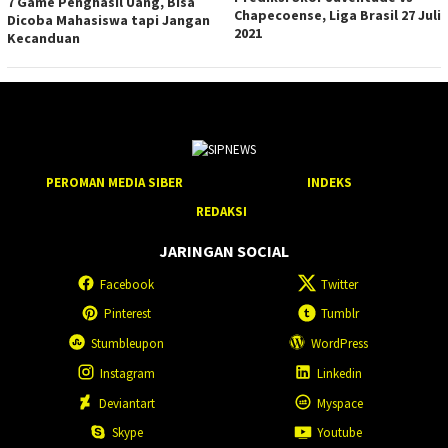
7 Game Penghasil Uang, Bisa
Chapecoense, Liga Brasil 27 Juli
Dicoba Mahasiswa tapi Jangan
2021
Kecanduan
PEROMAN MEDIA SIBER
INDEKS
REDAKSI
JARINGAN SOCIAL
Facebook
Twitter
Pinterest
Tumblr
Stumbleupon
WordPress
Instagram
Linkedin
Deviantart
Myspace
Skype
Youtube