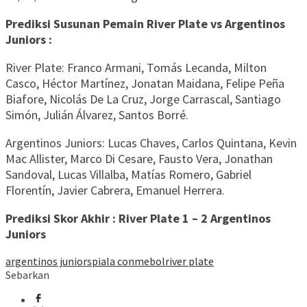
Prediksi Susunan Pemain River Plate vs Argentinos
Juniors :
River Plate: Franco Armani, Tomás Lecanda, Milton
Casco, Héctor Martínez, Jonatan Maidana, Felipe Peña
Biafore, Nicolás De La Cruz, Jorge Carrascal, Santiago
Simón, Julián Álvarez, Santos Borré.
Argentinos Juniors: Lucas Chaves, Carlos Quintana, Kevin
Mac Allister, Marco Di Cesare, Fausto Vera, Jonathan
Sandoval, Lucas Villalba, Matías Romero, Gabriel
Florentín, Javier Cabrera, Emanuel Herrera.
Prediksi Skor Akhir : River Plate 1 – 2 Argentinos
Juniors
argentinos juniors
piala conmebol
river plate
Sebarkan