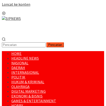
Loncat ke konten
Menu Mobile
Pencarian
HOME
HEADLINE NEWS
NASIONAL
DAERAH
INTERNASIONAL
POLITIK
HUKUM & KRIMINAL
OLAHRAGA
DIGITAL MARKETING
EKONOMI & BISNIS
GAMES & ENTERTAINMENT
HOBBY