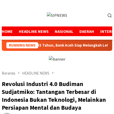
Loncat
ke
Menu
konten
Mobile
HOME
HEADLINE NEWS
NASIONAL
DAERAH
INTER
 Amanah Selama 53 Tahun, Bank Aceh Siap Melangkah Lebih Kuat
RUNNING NEWS
Beranda
HEADLINE NEWS
Revolusi Industri 4.0 Budiman
Sudjatmiko: Tantangan Terbesar di
Indonesia Bukan Teknologi, Melainkan
Persiapan Mental dan Budaya