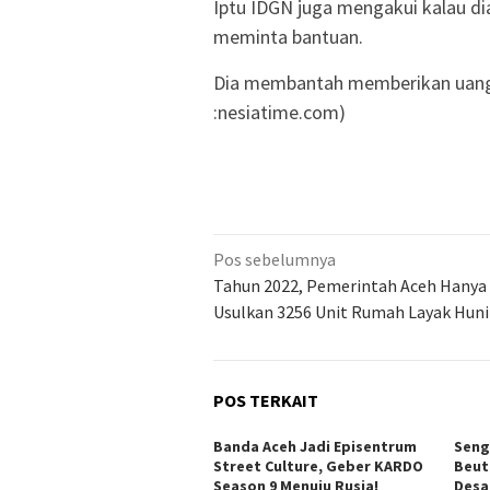
Iptu IDGN juga mengakui kalau d
meminta bantuan.
Dia membantah memberikan uang t
:nesiatime.com)
Navigasi
Pos sebelumnya
pos
Tahun 2022, Pemerintah Aceh Hanya
Usulkan 3256 Unit Rumah Layak Huni
POS TERKAIT
Banda Aceh Jadi Episentrum
Seng
Street Culture, Geber KARDO
Beut
Season 9 Menuju Rusia!
Desa