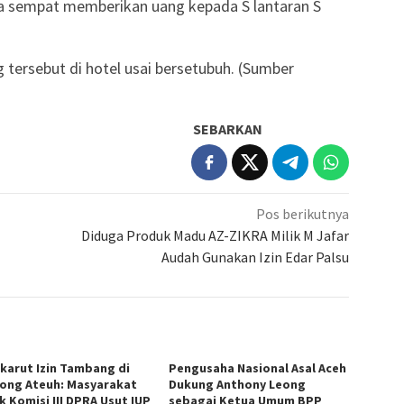
ia sempat memberikan uang kepada S lantaran S
ersebut di hotel usai bersetubuh. (Sumber
SEBARKAN
Pos berikutnya
Diduga Produk Madu AZ-ZIKRA Milik M Jafar
Audah Gunakan Izin Edar Palsu
karut Izin Tambang di
Pengusaha Nasional Asal Aceh
ong Ateuh: Masyarakat
Dukung Anthony Leong
k Komisi III DPRA Usut IUP
sebagai Ketua Umum BPP