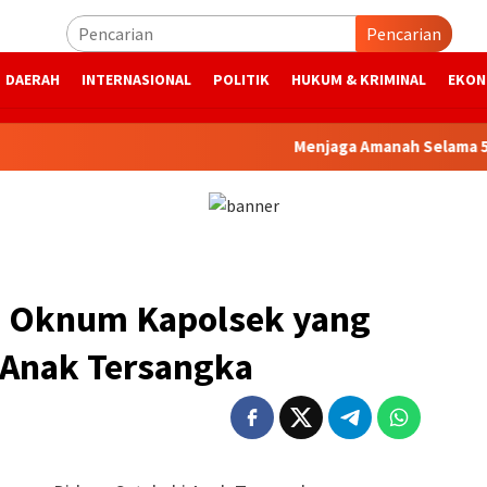
Pencarian
DAERAH
INTERNASIONAL
POLITIK
HUKUM & KRIMINAL
EKON
Menjaga Amanah Selama 53 Tahun,
, Oknum Kapolsek yang
 Anak Tersangka