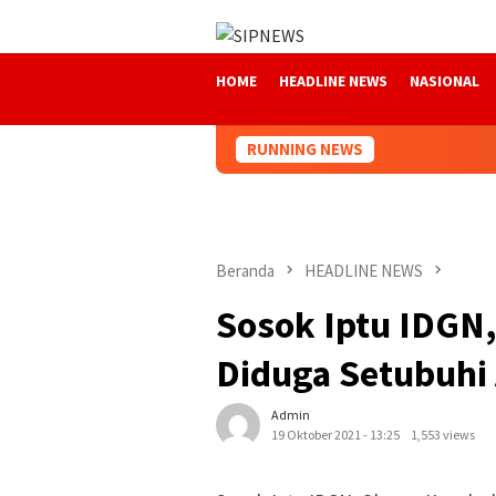
Loncat
ke
konten
HOME
HEADLINE NEWS
NASIONAL
RUNNING NEWS
Beranda
HEADLINE NEWS
Sosok Iptu IDGN
Diduga Setubuhi
Admin
19 Oktober 2021 - 13:25
1,553 views