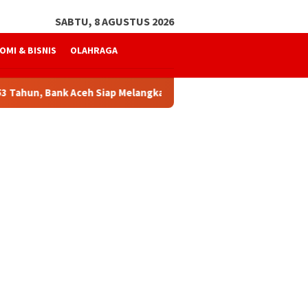
SABTU, 8 AGUSTUS 2026
OMI & BISNIS
OLAHRAGA
 Bank Aceh Siap Melangkah Lebih Kuat
Mukhtaruddin Us