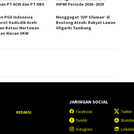
man PT ACW dan PT HBS
HIPMI Periode 2026–2029
en PGX Indonesia
Menggugat ‘IUP Siluman’ di
rot Kadisdik Aceh:
Beutong Ateuh: Rakyat Lawan
an Batasi Wartawan
Oligarki Tambang
an Alasan UKW
JARINGAN SOCIAL
Facebook
Twitter
REDAKSI
Tumblr
Stumbl
Instagram
Linkedi