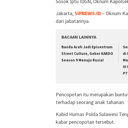
Sosok Iptu IDGN, Oknum Kapolse
Jakarta,
SIPNEWS.ID
– Oknum Kapo
dari jabatannya.
BACAAN LAINNYA
Banda Aceh Jadi Episentrum
Se
Street Culture, Geber KARDO
di
Season 9 Menuju Rusia!
Ma
II
PT
Pencopotan itu merupakan buntut
terhadap seorang anak tahanan.
Kabid Humas Polda Sulawesi Ten
kabar pencopotan tersebut.