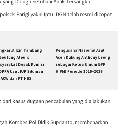
k yang Diduga Setubuhi Anak Tersangka
lsek Parigi yakni Iptu IDGN telah resmi dicopot
ngkarut Izin Tambang
Pengusaha Nasional Asal
 Beutong Ateuh:
Aceh Dukung Anthony Leong
syarakat Desak Komisi
sebagai Ketua Umum BPP
I DPRA Usut IUP Siluman
HIPMI Periode 2026–2029
 ACW dan PT HBS
 dari kasus dugaan pencabulan yang dia lakukan
gah Kombes Pol Didik Suprianto, membenarkan