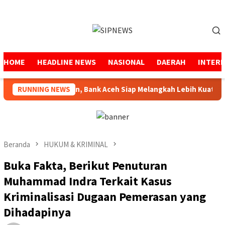
Loncat
ke
Menu
konten
Mobile
HOME
HEADLINE NEWS
NASIONAL
DAERAH
INTER
Selama 53 Tahun, Bank Aceh Siap Melangkah Lebih Kuat
RUNNING NEWS
Beranda
HUKUM & KRIMINAL
Buka Fakta, Berikut Penuturan
Muhammad Indra Terkait Kasus
Kriminalisasi Dugaan Pemerasan yang
Dihadapinya