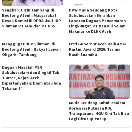
Sengkarut Izin Tambang di
DPW Muda Seudang Kota
Beutong Ateuh: Masyarakat
Subulussalam Serahkan
Desak Komisi III DPRA Usut IUP
Laporan Dugaan Pencemaran
Siluman PT ACW dan PT HBS
Lingkungan PT Bensuli Salam
Makmur ke DLHK Aceh
Menggugat ‘IUP Siluman’ di
Istri Gubernur Aceh Raih AMKI
Beutong Ateuh: Rakyat Lawan
Kartini Award 2026: Terima
Oligarki Tambang
Kasih Suamiku
Dugaan Masalah PSR
Subulussalam dan Singkil Tak
Tuntas, Kejati Aceh
Dipertanyakan: Diam atau Ada
Tekanan?”
Muda Seudang Subulussalam
Apresiasi Putusan KIA,
Transparansi HGU Kini Tak Bisa
Lagi Ditutup-tutupi