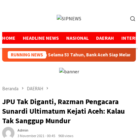
Loncat
ke
Menu
konten
Mobile
HOME
HEADLINE NEWS
NASIONAL
DAERAH
INTER
Menjaga Amanah Selama 53 Tahun, Bank Aceh Siap Melangkah 
RUNNING NEWS
Beranda
DAERAH
JPU Tak Diganti, Razman Pengacara
Sunardi Ultimatum Kejati Aceh: Kalau
Tak Sanggup Mundur
Admin
3 November 2021 - 00:45
968 views