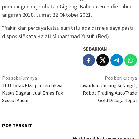
pembangunan jembatan Gigieng, Kabupaten Pidie tahun
angaran 2018, Jumat 22 Oktober 2021.
“Yakin dan percaya kalau surat itu ada di meja saya pasti
disposisi,”kata Kajati Muhammad Yusuf. (Red)
SEBARKAN
Navigasi
Pos sebelumnya
Pos berikutnya
pos
JPU Tolak Eksepsi Terdakwa
Tawarkan Untung Selangit,
Kasus Dugaan Jual Emas Tak
Robot Trading AutoTrade
Sesuai Kadar
Gold Diduga Ilegal
POS TERKAIT
Mukhtaruddin Usman Kembali