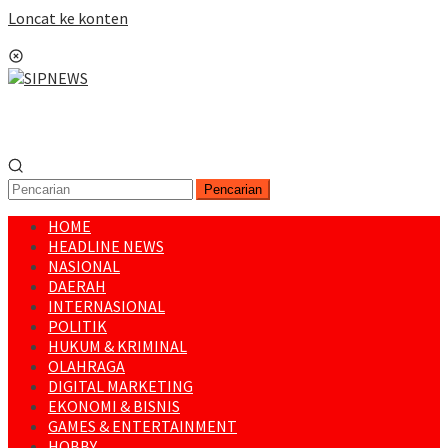
Loncat ke konten
Menu Mobile
Pencarian
HOME
HEADLINE NEWS
NASIONAL
DAERAH
INTERNASIONAL
POLITIK
HUKUM & KRIMINAL
OLAHRAGA
DIGITAL MARKETING
EKONOMI & BISNIS
GAMES & ENTERTAINMENT
HOBBY