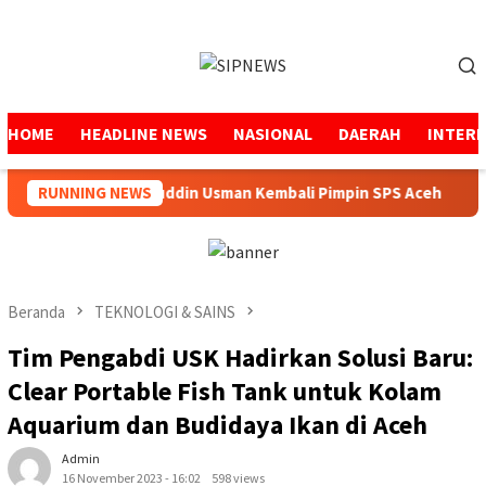
Loncat
ke
Menu
konten
Mobile
HOME
HEADLINE NEWS
NASIONAL
DAERAH
INTER
RUNNING NEWS
Mukhtaruddin Usman Kembali Pimpin SPS Aceh
Beranda
TEKNOLOGI & SAINS
Tim Pengabdi USK Hadirkan Solusi Baru:
Clear Portable Fish Tank untuk Kolam
Aquarium dan Budidaya Ikan di Aceh
Admin
16 November 2023 - 16:02
598 views