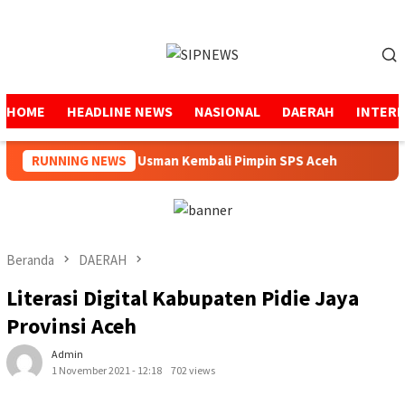
Loncat
ke
Menu
konten
Mobile
HOME
HEADLINE NEWS
NASIONAL
DAERAH
INTER
Mukhtaruddin Usman Kembali Pimpin SPS Aceh
RUNNING NEWS
Peme
Beranda
DAERAH
Literasi Digital Kabupaten Pidie Jaya
Provinsi Aceh
Admin
1 November 2021 - 12:18
702 views