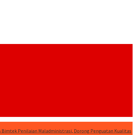
 Bimtek Penilaian Maladministrasi, Dorong Penguatan Kualitas