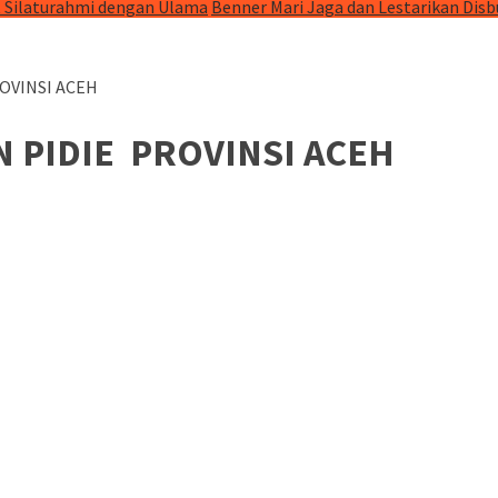
t Silaturahmi dengan Ulama
Benner Mari Jaga dan Lestarikan Dis
OVINSI ACEH
N PIDIE PROVINSI ACEH