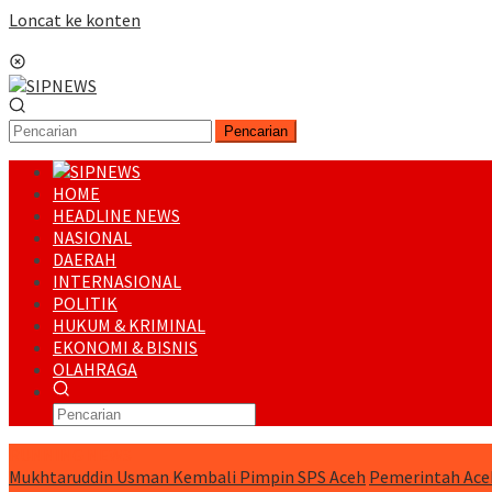
Loncat ke konten
Menu Mobile
Pencarian
HOME
HEADLINE NEWS
NASIONAL
DAERAH
INTERNASIONAL
POLITIK
HUKUM & KRIMINAL
EKONOMI & BISNIS
OLAHRAGA
RUNNING NEWS
Mukhtaruddin Usman Kembali Pimpin SPS Aceh
Pemerintah Ace