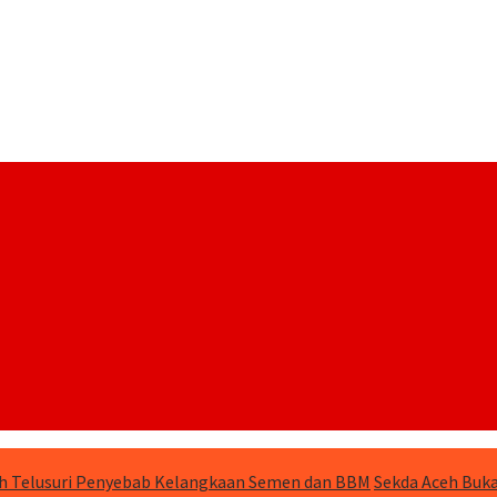
h Telusuri Penyebab Kelangkaan Semen dan BBM
Sekda Aceh Buka