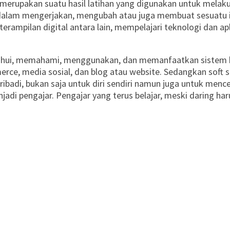
ut merupakan suatu hasil latihan yang digunakan untuk me
as dalam mengerjakan, mengubah atau juga membuat sesuatu i
eterampilan digital antara lain, mempelajari teknologi dan 
ui, memahami, menggunakan, dan memanfaatkan sistem berba
merce, media sosial, dan blog atau website. Sedangkan soft ski
g pribadi, bukan saja untuk diri sendiri namun juga untuk me
njadi pengajar. Pengajar yang terus belajar, meski daring har