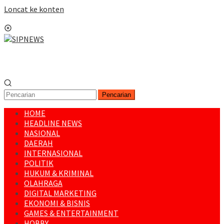
Loncat ke konten
Menu Mobile
Pencarian
HOME
HEADLINE NEWS
NASIONAL
DAERAH
INTERNASIONAL
POLITIK
HUKUM & KRIMINAL
OLAHRAGA
DIGITAL MARKETING
EKONOMI & BISNIS
GAMES & ENTERTAINMENT
HOBBY