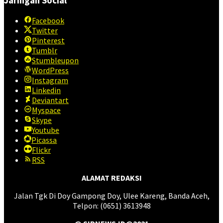
Jaringan Social
Facebook
Twitter
Pinterest
Tumblr
Stumbleupon
WordPress
Instagram
Linkedin
Deviantart
Myspace
Skype
Youtube
Picassa
Flickr
RSS
ALAMAT REDAKSI
Jalan Tgk Di Doy Gampong Doy, Ulee Kareng, Banda Aceh,
Telpon: (0651) 3613948