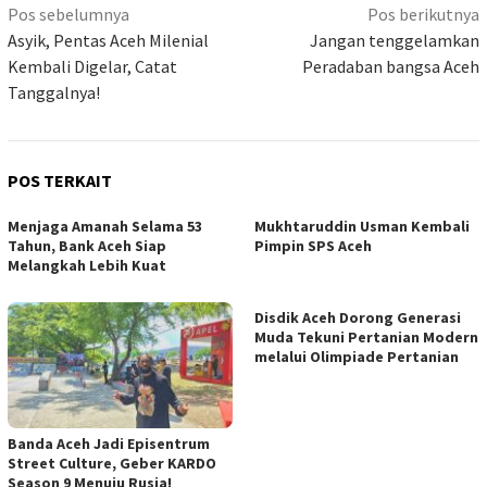
Navigasi
Pos sebelumnya
Pos berikutnya
pos
Asyik, Pentas Aceh Milenial
Jangan tenggelamkan
Kembali Digelar, Catat
Peradaban bangsa Aceh
Tanggalnya!
POS TERKAIT
Menjaga Amanah Selama 53
Mukhtaruddin Usman Kembali
Tahun, Bank Aceh Siap
Pimpin SPS Aceh
Melangkah Lebih Kuat
Disdik Aceh Dorong Generasi
Muda Tekuni Pertanian Modern
melalui Olimpiade Pertanian
Banda Aceh Jadi Episentrum
Street Culture, Geber KARDO
Season 9 Menuju Rusia!