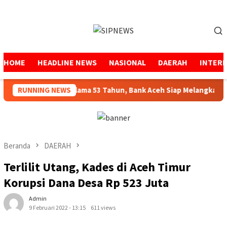
Loncat
ke
Menu
konten
Mobile
HOME
HEADLINE NEWS
NASIONAL
DAERAH
INTER
enjaga Amanah Selama 53 Tahun, Bank Aceh Siap Melangkah Lebi
RUNNING NEWS
Beranda
DAERAH
Terlilit Utang, Kades di Aceh Timur
Korupsi Dana Desa Rp 523 Juta
Admin
9 Februari 2022 - 13:15
611 views