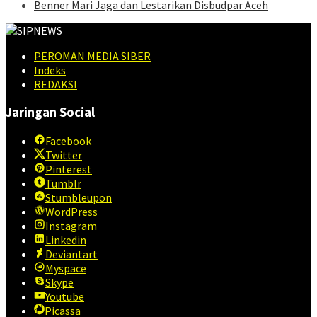
Benner Mari Jaga dan Lestarikan Disbudpar Aceh
PEROMAN MEDIA SIBER
Indeks
REDAKSI
Jaringan Social
Facebook
Twitter
Pinterest
Tumblr
Stumbleupon
WordPress
Instagram
Linkedin
Deviantart
Myspace
Skype
Youtube
Picassa