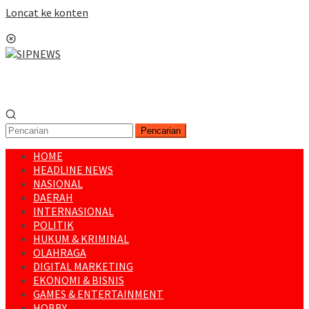
Loncat ke konten
Menu Mobile
Pencarian
HOME
HEADLINE NEWS
NASIONAL
DAERAH
INTERNASIONAL
POLITIK
HUKUM & KRIMINAL
OLAHRAGA
DIGITAL MARKETING
EKONOMI & BISNIS
GAMES & ENTERTAINMENT
HOBBY