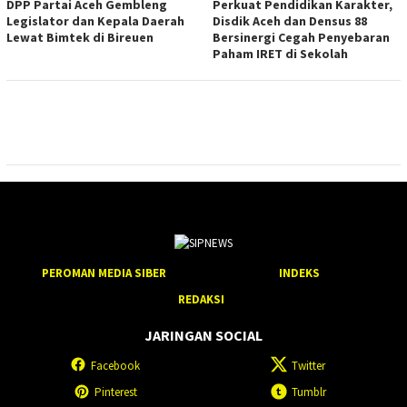
DPP Partai Aceh Gembleng
Perkuat Pendidikan Karakter,
Legislator dan Kepala Daerah
Disdik Aceh dan Densus 88
Lewat Bimtek di Bireuen
Bersinergi Cegah Penyebaran
Paham IRET di Sekolah
PEROMAN MEDIA SIBER
INDEKS
REDAKSI
JARINGAN SOCIAL
Facebook
Twitter
Pinterest
Tumblr