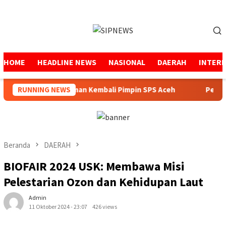
Loncat
ke
Menu
konten
Mobile
HOME
HEADLINE NEWS
NASIONAL
DAERAH
INTER
Mukhtaruddin Usman Kembali Pimpin SPS Aceh
RUNNING NEWS
Pemerint
Beranda
DAERAH
BIOFAIR 2024 USK: Membawa Misi
Pelestarian Ozon dan Kehidupan Laut
Admin
11 Oktober 2024 - 23:07
426 views