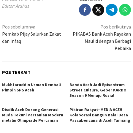
Editor: Arahas
Navigasi
Pos sebelumnya
Pos berikutnya
pos
Pemkab Pijay Salurkan Zakat
PIKABAS Bank Aceh Rayakan
dan Infaq
Maulid dengan Berbagi
Kebaika
POS TERKAIT
Mukhtaruddin Usman Kembali
Banda Aceh Jadi Episentrum
Pimpin SPS Aceh
Street Culture, Geber KARDO
Season 9 Menuju Rusia!
Disdik Aceh Dorong Generasi
Pikiran Rakyat–MEDIA ACEH
Muda Tekuni Pertanian Modern
Kolaborasi Bangun Balai Desa
melalui Olimpiade Pertanian
Pascabencana di Aceh Tamiang