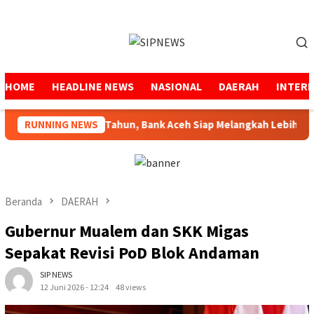
Loncat
ke
Menu
konten
Mobile
HOME
HEADLINE NEWS
NASIONAL
DAERAH
INTER
manah Selama 53 Tahun, Bank Aceh Siap Melangkah Lebih Kuat
RUNNING NEWS
Beranda
DAERAH
Gubernur Mualem dan SKK Migas
Sepakat Revisi PoD Blok Andaman
SIP NEWS
12 Juni 2026 - 12:24
48 views