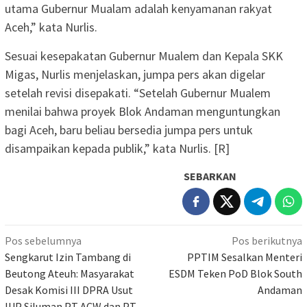
utama Gubernur Mualam adalah kenyamanan rakyat
Aceh,” kata Nurlis.
Sesuai kesepakatan Gubernur Mualem dan Kepala SKK
Migas, Nurlis menjelaskan, jumpa pers akan digelar
setelah revisi disepakati. “Setelah Gubernur Mualem
menilai bahwa proyek Blok Andaman menguntungkan
bagi Aceh, baru beliau bersedia jumpa pers untuk
disampaikan kepada publik,” kata Nurlis. [R]
SEBARKAN
Navigasi
Pos sebelumnya
Pos berikutnya
pos
Sengkarut Izin Tambang di
PPTIM Sesalkan Menteri
Beutong Ateuh: Masyarakat
ESDM Teken PoD Blok South
Desak Komisi III DPRA Usut
Andaman
IUP Siluman PT ACW dan PT