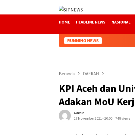
Loncat
ke
konten
HOME
HEADLINE NEWS
NASIONAL
RUNNING NEWS
Beranda
DAERAH
KPI Aceh dan Uni
Adakan MoU Ker
Admin
27 November 2021 - 20:00
748 views