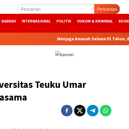
Pencarian
DAERAH
INTERNASIONAL
POLITIK
HUKUM & KRIMINAL
EKON
Menjaga Amanah Selama 53 Tahun, Bank Aceh 
versitas Teuku Umar
jasama