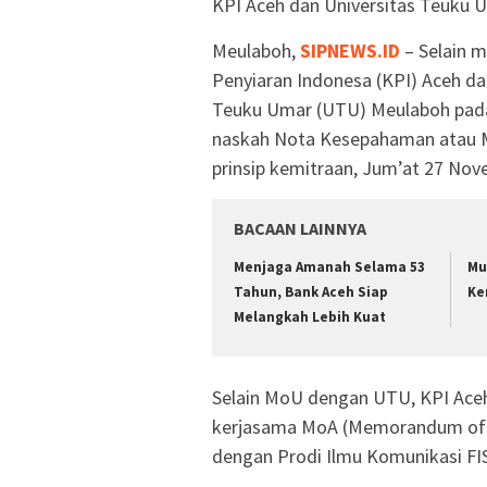
KPI Aceh dan Universitas Teuku
Meulaboh,
SIPNEWS.ID
– Selain m
Penyiaran Indonesa (KPI) Aceh dan
Teuku Umar (UTU) Meulaboh pad
naskah Nota Kesepahaman atau 
prinsip kemitraan, Jum’at 27 Nov
BACAAN LAINNYA
Menjaga Amanah Selama 53
Mu
Tahun, Bank Aceh Siap
Ke
Melangkah Lebih Kuat
Selain MoU dengan UTU, KPI Ace
kerjasama MoA (Memorandum of 
dengan Prodi Ilmu Komunikasi FI