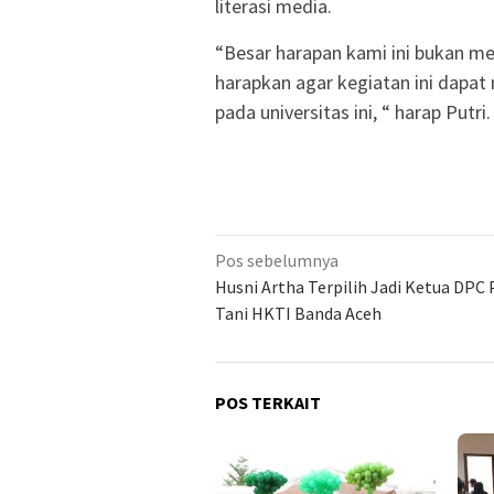
literasi media.
“Besar harapan kami ini bukan men
harapkan agar kegiatan ini dapat
pada universitas ini, “ harap Putri.
Navigasi
Pos sebelumnya
pos
Husni Artha Terpilih Jadi Ketua DP
Tani HKTI Banda Aceh
POS TERKAIT