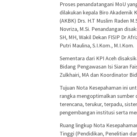
Proses penandatangani MoU yang
dilakukan kepala Biro Akademik
(AKBK) Drs. H.T Muslim Raden M.S
Novriza, M.Si. Penandangan disa
SH, MH, Wakil Dekan FISIP Dr Afr
Putri Maulina, S.I.Kom., M.I.Kom.
Sementara dari KPI Aceh disaksika
Bidang Pengawasan Isi Siaran Fais
Zulkhairi, MA dan Koordinator B
Tujuan Nota Kesepahaman ini unt
rangka mengoptimalkan sumber da
terencana, terukur, terpadu, sist
pengembangan institusi serta me
Ruang lingkup Nota Kesepahaman
Tinggi (Pendidikan, Penelitian 