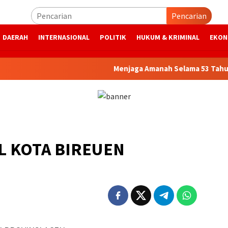
Pencarian
DAERAH
INTERNASIONAL
POLITIK
HUKUM & KRIMINAL
EKON
Menjaga Amanah Selama 53 Tahun, Bank 
AL KOTA BIREUEN