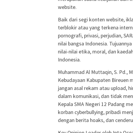
website.
Baik dari segi konten website, ik
terblokir atau yang terkena inter
pornografi, privasi, perjudian, SA
nilai bangsa Indonesia. Tujuanny
nilai-nilai etika, moral, dan kae
Indonesia.
Muhammad Al Muttaqin, S. Pd., M
Kebudayaan Kabupaten Bireuen me
jangan asal rekam atau upload, h
dalam komunikasi, dan tidak me
Kepala SMA Negeri 12 Padang men
korban cyberbullying, pribadi men
dengan berita hoaks, dan cenderun
Key Opinion Leader oleh Inta Oc