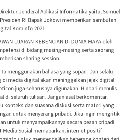
irektur Jenderal Aplikasi Informatika yaitu, Semuel
p. Presiden RI Bapak Jokowi memberikan sambutan
gital Kominfo 2021.
AWAN UJARAN KEBENCIAN DI DUNIA MAYA oleh
petensi di bidang masing-masing serta seorang
mberikan sharing session.
erta menggunakan bahasa yang sopan. Dan selalu
 di media digital akan meninggalkan jejak digital
ticon juga seharusnya digunakan. Hindari menulis
 di seluruh tulisan. Jangan asal berkomentar.
lu konteks dan suasana diskusi serta materi yang
ngan untuk menyerang pribadi. Jika ingin mengritik
an untuk menyampaikannya secara pesan pribadi.
t Media Sosial memaparkan, internet positif
kominfo untuk mengendalikan beberapa konten dari