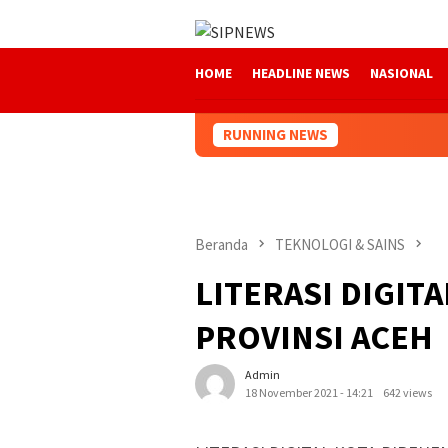
Loncat
ke
konten
HOME
HEADLINE NEWS
NASIONAL
RUNNING NEWS
Beranda
TEKNOLOGI & SAINS
LITERASI DIGIT
PROVINSI ACEH
Admin
18 November 2021 - 14:21
642 views