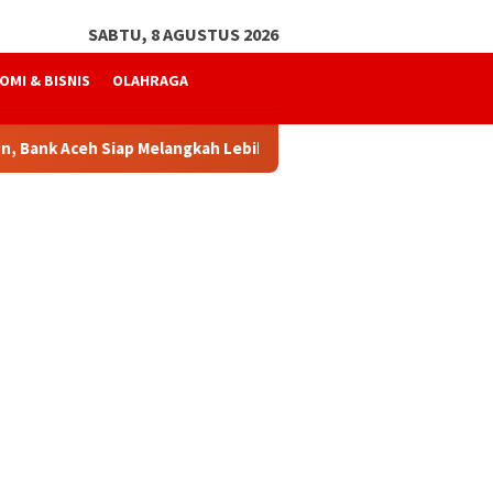
SABTU, 8 AGUSTUS 2026
OMI & BISNIS
OLAHRAGA
Aceh Siap Melangkah Lebih Kuat
Mukhtaruddin Usman Kem