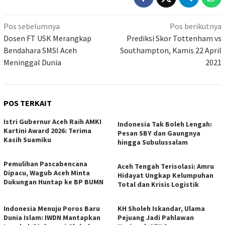
Navigasi
Pos sebelumnya
Pos berikutnya
pos
Dosen FT USK Merangkap
Prediksi Skor Tottenham vs
Bendahara SMSI Aceh
Southampton, Kamis 22 April
Meninggal Dunia
2021
POS TERKAIT
Istri Gubernur Aceh Raih AMKI
Indonesia Tak Boleh Lengah:
Kartini Award 2026: Terima
Pesan SBY dan Gaungnya
Kasih Suamiku
hingga Subulussalam
Pemulihan Pascabencana
Aceh Tengah Terisolasi: Amru
Dipacu, Wagub Aceh Minta
Hidayat Ungkap Kelumpuhan
Dukungan Huntap ke BP BUMN
Total dan Krisis Logistik
Indonesia Menuju Poros Baru
KH Sholeh Iskandar, Ulama
Dunia Islam: IWDN Mantapkan
Pejuang Jadi Pahlawan