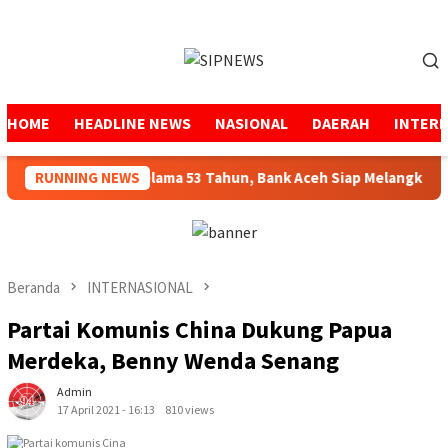
Loncat
ke
Menu
konten
Mobile
HOME
HEADLINE NEWS
NASIONAL
DAERAH
INTER
enjaga Amanah Selama 53 Tahun, Bank Aceh Siap Melangkah Lebi
RUNNING NEWS
Beranda
INTERNASIONAL
Partai Komunis China Dukung Papua
Merdeka, Benny Wenda Senang
Admin
17 April 2021 - 16:13
810 views